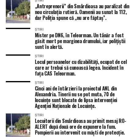
ȘTIRI
„Antreprenorii” din Smârdioasa au paralizat din
nou circulația rutieră. Oamenii au sunat la 112,
dar Poliția spune că „nu are făptaș”.
ȘTIRI
Mister pe DN6, în Teleorman. Un tânăr a fost
găsit mort pe marginea drumului, iar polițiștii
sunt în alertă.
ȘTIRI
Locul persoanelor cu dizabilități, ocupat de cel
care ar trebui să cunoască legea. Incident în
fața CAS Teleorman.
ȘTIRI
Cinci ani de întârzieri la proiectul ANL din
Alexandria. Tinerii nu se pot muta, 70 de
locuințe sunt blocate de lipsa intervenției
Agenției Naționale de Locuințe.
ȘTIRI
Locuitorii din Smârdioasa au primit mesaj RO-
ALERT după două ore de expunere la fum.
Pompierii au intervenit cu măști de protecție.