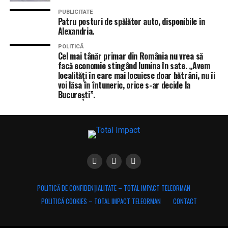
PUBLICITATE
Patru posturi de spălător auto, disponibile în
Alexandria.
POLITICĂ
Cel mai tânăr primar din România nu vrea să
facă economie stingând lumina în sate. „Avem
localități în care mai locuiesc doar bătrâni, nu îi
voi lăsa în întuneric, orice s-ar decide la
București”.
POLITICĂ DE CONFIDENȚIALITATE – TOTAL IMPACT TELEORMAN
POLITICĂ COOKIES – TOTAL IMPACT TELEORMAN
CONTACT