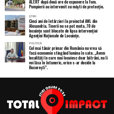
ALERT după două ore de expunere la fum.
Pompierii au intervenit cu măști de protecție.
ȘTIRI
Cinci ani de întârzieri la proiectul ANL din
Alexandria. Tinerii nu se pot muta, 70 de
locuințe sunt blocate de lipsa intervenției
Agenției Naționale de Locuințe.
POLITICĂ
Cel mai tânăr primar din România nu vrea să
facă economie stingând lumina în sate. „Avem
localități în care mai locuiesc doar bătrâni, nu îi
voi lăsa în întuneric, orice s-ar decide la
București”.