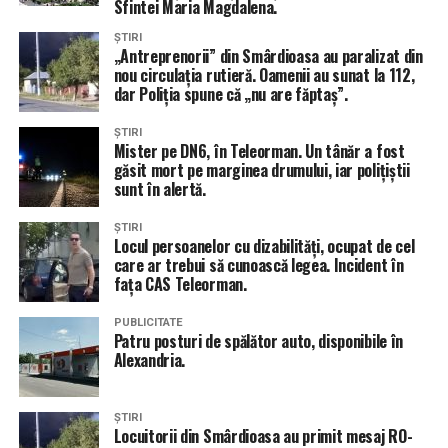
Sfintei Maria Magdalena.
ȘTIRI
„Antreprenorii” din Smârdioasa au paralizat din
nou circulația rutieră. Oamenii au sunat la 112,
dar Poliția spune că „nu are făptaș”.
ȘTIRI
Mister pe DN6, în Teleorman. Un tânăr a fost
găsit mort pe marginea drumului, iar polițiștii
sunt în alertă.
ȘTIRI
Locul persoanelor cu dizabilități, ocupat de cel
care ar trebui să cunoască legea. Incident în
fața CAS Teleorman.
PUBLICITATE
Patru posturi de spălător auto, disponibile în
Alexandria.
ȘTIRI
Locuitorii din Smârdioasa au primit mesaj RO-