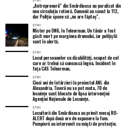
ȘTIRI
„Antreprenorii” din Smârdioasa au paralizat din
nou circulația rutieră. Oamenii au sunat la 112,
dar Poliția spune că „nu are făptaș”.
ȘTIRI
Mister pe DN6, în Teleorman. Un tânăr a fost
găsit mort pe marginea drumului, iar polițiștii
sunt în alertă.
ȘTIRI
Locul persoanelor cu dizabilități, ocupat de cel
care ar trebui să cunoască legea. Incident în
fața CAS Teleorman.
ȘTIRI
Cinci ani de întârzieri la proiectul ANL din
Alexandria. Tinerii nu se pot muta, 70 de
locuințe sunt blocate de lipsa intervenției
Agenției Naționale de Locuințe.
ȘTIRI
Locuitorii din Smârdioasa au primit mesaj RO-
ALERT după două ore de expunere la fum.
Pompierii au intervenit cu măști de protecție.