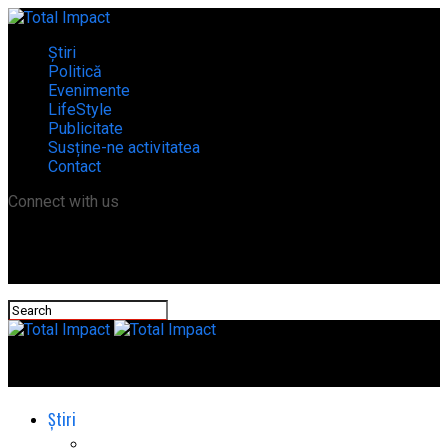
Știri
Politică
Evenimente
LifeStyle
Publicitate
Susține-ne activitatea
Contact
Connect with us
Total Impact
Știri