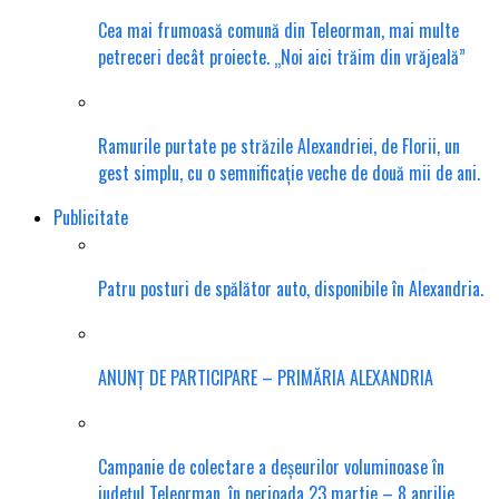
Cea mai frumoasă comună din Teleorman, mai multe
petreceri decât proiecte. „Noi aici trăim din vrăjeală”
Ramurile purtate pe străzile Alexandriei, de Florii, un
gest simplu, cu o semnificație veche de două mii de ani.
Publicitate
Patru posturi de spălător auto, disponibile în Alexandria.
ANUNȚ DE PARTICIPARE – PRIMĂRIA ALEXANDRIA
Campanie de colectare a deșeurilor voluminoase în
județul Teleorman, în perioada 23 martie – 8 aprilie