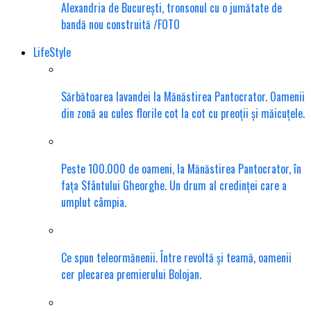
Alexandria de București, tronsonul cu o jumătate de
bandă nou construită /FOTO
LifeStyle
Sărbătoarea lavandei la Mănăstirea Pantocrator. Oamenii
din zonă au cules florile cot la cot cu preoții și măicuțele.
Peste 100.000 de oameni, la Mănăstirea Pantocrator, în
fața Sfântului Gheorghe. Un drum al credinței care a
umplut câmpia.
Ce spun teleormănenii. Între revoltă și teamă, oamenii
cer plecarea premierului Bolojan.