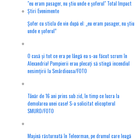
Șofer cu sticla de vin după el: „eu eram pasager, nu știu
unde e șoferul”
O casă și tot ce era pe lângă ea s-au făcut scrum în
Alexandria! Pompierii erau plecați să stingă incendiul
nesimțirii la Smârdioasa/FOTO
Tânăr de 16 ani prins sub zid, în timp ce lucra la
demolarea unei case! S-a solicitat elicopterul
SMURD/FOTO
Mașină răsturnată în Teleorman, pe drumul care leagă