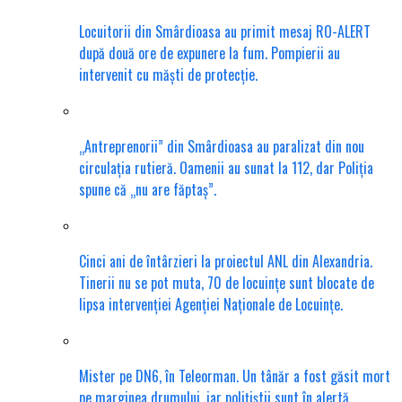
Locuitorii din Smârdioasa au primit mesaj RO-ALERT
după două ore de expunere la fum. Pompierii au
intervenit cu măști de protecție.
„Antreprenorii” din Smârdioasa au paralizat din nou
circulația rutieră. Oamenii au sunat la 112, dar Poliția
spune că „nu are făptaș”.
Cinci ani de întârzieri la proiectul ANL din Alexandria.
Tinerii nu se pot muta, 70 de locuințe sunt blocate de
lipsa intervenției Agenției Naționale de Locuințe.
Mister pe DN6, în Teleorman. Un tânăr a fost găsit mort
pe marginea drumului, iar polițiștii sunt în alertă.