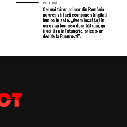
POLITICĂ
Cel mai tânăr primar din România
nu vrea să facă economie stingând
lumina în sate. „Avem localități în
care mai locuiesc doar bătrâni, nu
îi voi lăsa în întuneric, orice s-ar
decide la București”.