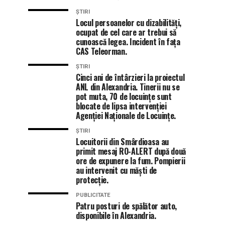
ȘTIRI
Locul persoanelor cu dizabilități,
ocupat de cel care ar trebui să
cunoască legea. Incident în fața
CAS Teleorman.
ȘTIRI
Cinci ani de întârzieri la proiectul
ANL din Alexandria. Tinerii nu se
pot muta, 70 de locuințe sunt
blocate de lipsa intervenției
Agenției Naționale de Locuințe.
ȘTIRI
Locuitorii din Smârdioasa au
primit mesaj RO-ALERT după două
ore de expunere la fum. Pompierii
au intervenit cu măști de
protecție.
PUBLICITATE
Patru posturi de spălător auto,
disponibile în Alexandria.