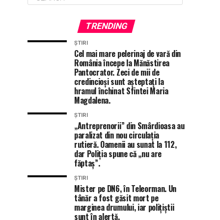
TRENDING
ȘTIRI
Cel mai mare pelerinaj de vară din
România începe la Mănăstirea
Pantocrator. Zeci de mii de
credincioși sunt așteptați la
hramul închinat Sfintei Maria
Magdalena.
ȘTIRI
„Antreprenorii” din Smârdioasa au
paralizat din nou circulația
rutieră. Oamenii au sunat la 112,
dar Poliția spune că „nu are
făptaș”.
ȘTIRI
Mister pe DN6, în Teleorman. Un
tânăr a fost găsit mort pe
marginea drumului, iar polițiștii
sunt în alertă.