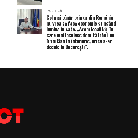
POLITICĂ
Cel mai tânăr primar din România
nu vrea să facă economie stingând
lumina în sate. „Avem localități în
care mai locuiesc doar bătrâni, nu
îi voi lăsa în întuneric, orice s-ar
decide la București”.