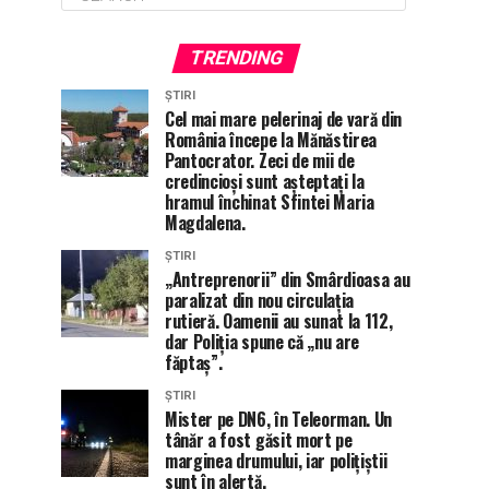
TRENDING
ȘTIRI
Cel mai mare pelerinaj de vară din
România începe la Mănăstirea
Pantocrator. Zeci de mii de
credincioși sunt așteptați la
hramul închinat Sfintei Maria
Magdalena.
ȘTIRI
„Antreprenorii” din Smârdioasa au
paralizat din nou circulația
rutieră. Oamenii au sunat la 112,
dar Poliția spune că „nu are
făptaș”.
ȘTIRI
Mister pe DN6, în Teleorman. Un
tânăr a fost găsit mort pe
marginea drumului, iar polițiștii
sunt în alertă.