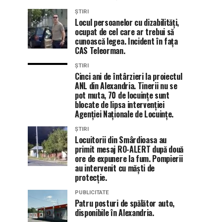
ȘTIRI
Locul persoanelor cu dizabilități,
ocupat de cel care ar trebui să
cunoască legea. Incident în fața
CAS Teleorman.
ȘTIRI
Cinci ani de întârzieri la proiectul
ANL din Alexandria. Tinerii nu se
pot muta, 70 de locuințe sunt
blocate de lipsa intervenției
Agenției Naționale de Locuințe.
ȘTIRI
Locuitorii din Smârdioasa au
primit mesaj RO-ALERT după două
ore de expunere la fum. Pompierii
au intervenit cu măști de
protecție.
PUBLICITATE
Patru posturi de spălător auto,
disponibile în Alexandria.