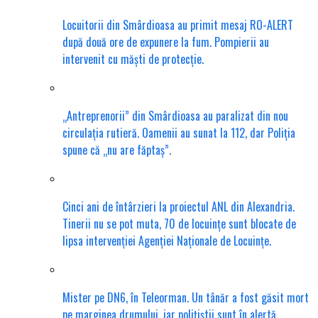
Locuitorii din Smârdioasa au primit mesaj RO-ALERT
după două ore de expunere la fum. Pompierii au
intervenit cu măști de protecție.
„Antreprenorii” din Smârdioasa au paralizat din nou
circulația rutieră. Oamenii au sunat la 112, dar Poliția
spune că „nu are făptaș”.
Cinci ani de întârzieri la proiectul ANL din Alexandria.
Tinerii nu se pot muta, 70 de locuințe sunt blocate de
lipsa intervenției Agenției Naționale de Locuințe.
Mister pe DN6, în Teleorman. Un tânăr a fost găsit mort
pe marginea drumului, iar polițiștii sunt în alertă.