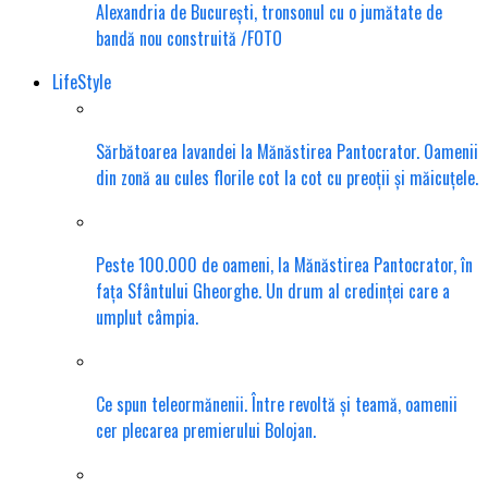
Alexandria de București, tronsonul cu o jumătate de
bandă nou construită /FOTO
LifeStyle
Sărbătoarea lavandei la Mănăstirea Pantocrator. Oamenii
din zonă au cules florile cot la cot cu preoții și măicuțele.
Peste 100.000 de oameni, la Mănăstirea Pantocrator, în
fața Sfântului Gheorghe. Un drum al credinței care a
umplut câmpia.
Ce spun teleormănenii. Între revoltă și teamă, oamenii
cer plecarea premierului Bolojan.