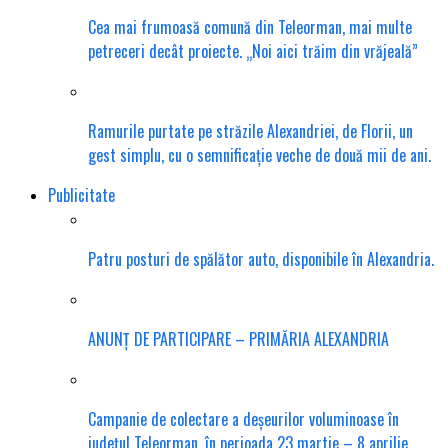
Cea mai frumoasă comună din Teleorman, mai multe
petreceri decât proiecte. „Noi aici trăim din vrăjeală”
Ramurile purtate pe străzile Alexandriei, de Florii, un
gest simplu, cu o semnificație veche de două mii de ani.
Publicitate
Patru posturi de spălător auto, disponibile în Alexandria.
ANUNȚ DE PARTICIPARE – PRIMĂRIA ALEXANDRIA
Campanie de colectare a deșeurilor voluminoase în
județul Teleorman, în perioada 23 martie – 8 aprilie