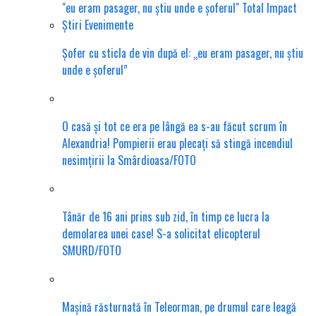
Șofer cu sticla de vin după el: „eu eram pasager, nu știu
unde e șoferul”
O casă și tot ce era pe lângă ea s-au făcut scrum în
Alexandria! Pompierii erau plecați să stingă incendiul
nesimțirii la Smârdioasa/FOTO
Tânăr de 16 ani prins sub zid, în timp ce lucra la
demolarea unei case! S-a solicitat elicopterul
SMURD/FOTO
Mașină răsturnată în Teleorman, pe drumul care leagă