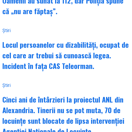
Oamenii au sunat la 112, dar Poliția spune
că „nu are făptaș”.
Știri
Locul persoanelor cu dizabilități, ocupat de
cel care ar trebui să cunoască legea.
Incident în fața CAS Teleorman.
Știri
Cinci ani de întârzieri la proiectul ANL din
Alexandria. Tinerii nu se pot muta, 70 de
locuințe sunt blocate de lipsa intervenției
Agenției Naționale de Locuințe.