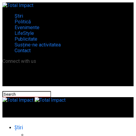
Știri
Politică
Evenimente
LifeStyle
Publicitate
Susține-ne activitatea
Contact
Connect with us
Total Impact
Știri