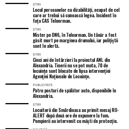
ȘTIRI
Locul persoanelor cu dizabilități, ocupat de cel
care ar trebui să cunoască legea. Incident în
fața CAS Teleorman.
ȘTIRI
Mister pe DN6, în Teleorman. Un tânăr a fost
găsit mort pe marginea drumului, iar polițiștii
sunt în alertă.
ȘTIRI
Cinci ani de întârzieri la proiectul ANL din
Alexandria. Tinerii nu se pot muta, 70 de
locuințe sunt blocate de lipsa intervenției
Agenției Naționale de Locuințe.
PUBLICITATE
Patru posturi de spălător auto, disponibile în
Alexandria.
ȘTIRI
Locuitorii din Smârdioasa au primit mesaj RO-
ALERT după două ore de expunere la fum.
Pompierii au intervenit cu măști de protecție.