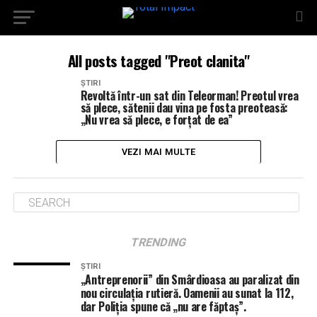
All posts tagged "Preot clanita"
ȘTIRI
Revoltă într-un sat din Teleorman! Preotul vrea
să plece, sătenii dau vina pe fosta preoteasă:
„Nu vrea să plece, e forțat de ea”
VEZI MAI MULTE
TRENDING
ȘTIRI
„Antreprenorii” din Smârdioasa au paralizat din
nou circulația rutieră. Oamenii au sunat la 112,
dar Poliția spune că „nu are făptaș”.