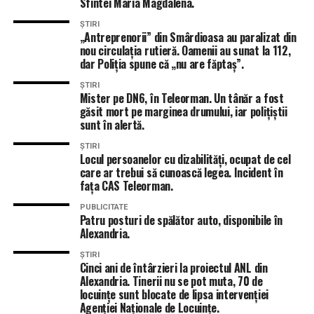
Sfintei Maria Magdalena.
ȘTIRI
„Antreprenorii” din Smârdioasa au paralizat din
nou circulația rutieră. Oamenii au sunat la 112,
dar Poliția spune că „nu are făptaș”.
ȘTIRI
Mister pe DN6, în Teleorman. Un tânăr a fost
găsit mort pe marginea drumului, iar polițiștii
sunt în alertă.
ȘTIRI
Locul persoanelor cu dizabilități, ocupat de cel
care ar trebui să cunoască legea. Incident în
fața CAS Teleorman.
PUBLICITATE
Patru posturi de spălător auto, disponibile în
Alexandria.
ȘTIRI
Cinci ani de întârzieri la proiectul ANL din
Alexandria. Tinerii nu se pot muta, 70 de
locuințe sunt blocate de lipsa intervenției
Agenției Naționale de Locuințe.