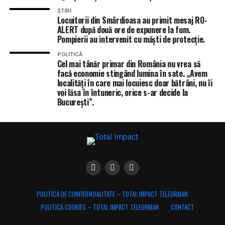
ȘTIRI
Locuitorii din Smârdioasa au primit mesaj RO-
ALERT după două ore de expunere la fum.
Pompierii au intervenit cu măști de protecție.
POLITICĂ
Cel mai tânăr primar din România nu vrea să
facă economie stingând lumina în sate. „Avem
localități în care mai locuiesc doar bătrâni, nu îi
voi lăsa în întuneric, orice s-ar decide la
București”.
POLITICĂ DE CONFIDENȚIALITATE – TOTAL IMPACT TELEORMAN
POLITICĂ COOKIES – TOTAL IMPACT TELEORMAN
CONTACT