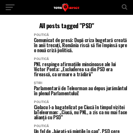
All posts tagged "PSD"
POLITICĂ
Comunicat de presă: După criza bugetară creată
în anii trecuți, România riscă să fie împinsă spre
o nouă criză politică.
POLITICĂ
PNL respinge afirmațiile mincinoase ale lui
Victor Ponta: „Excluderea sa din PSD era
firească, ca urmare a trădării”
ȘTIRI
Parlamentarii de Teleorman au depus jurământul
în plenul Parlamentului!
POLITICĂ
Ciolacu l-a bagatelizat pe Ciucă în timpul vizitei
laTeleorman: „Ciucă, nu PNL, a zis ca nu mai face
alianță cu PSD”
POLITICĂ
Un fel de „băgați-vă mințile în cap”. PSD cere