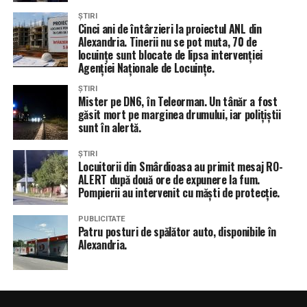
ȘTIRI
Cinci ani de întârzieri la proiectul ANL din
Alexandria. Tinerii nu se pot muta, 70 de
locuințe sunt blocate de lipsa intervenției
Agenției Naționale de Locuințe.
ȘTIRI
Mister pe DN6, în Teleorman. Un tânăr a fost
găsit mort pe marginea drumului, iar polițiștii
sunt în alertă.
ȘTIRI
Locuitorii din Smârdioasa au primit mesaj RO-
ALERT după două ore de expunere la fum.
Pompierii au intervenit cu măști de protecție.
PUBLICITATE
Patru posturi de spălător auto, disponibile în
Alexandria.