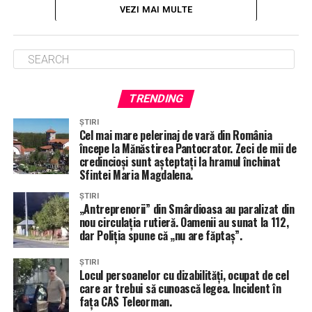
VEZI MAI MULTE
TRENDING
ȘTIRI
Cel mai mare pelerinaj de vară din România
începe la Mănăstirea Pantocrator. Zeci de mii de
credincioși sunt așteptați la hramul închinat
Sfintei Maria Magdalena.
ȘTIRI
„Antreprenorii” din Smârdioasa au paralizat din
nou circulația rutieră. Oamenii au sunat la 112,
dar Poliția spune că „nu are făptaș”.
ȘTIRI
Locul persoanelor cu dizabilități, ocupat de cel
care ar trebui să cunoască legea. Incident în
fața CAS Teleorman.