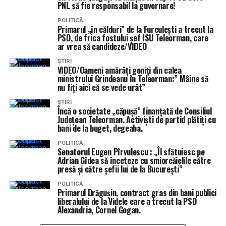
PNL să fie responsabil la guvernare!
POLITICĂ
Primarul „în călduri” de la Furculești a trecut la
PSD, de frica fostului șef ISU Teleorman, care
ar vrea să candideze/VIDEO
ȘTIRI
VIDEO/Oameni amărâți goniți din calea
ministrului Grindeanu în Teleorman:” Mâine să
nu fiți aici că se vede urât”
ȘTIRI
Încă o societate „căpușă” finanțată de Consiliul
Județean Teleorman. Activiști de partid plătiți cu
bani de la buget, degeaba.
POLITICĂ
Senatorul Eugen Pîrvulescu : „Îl sfătuiesc pe
Adrian Gîdea să înceteze cu smiorcăielile către
presă și către șefii lui de la București”
POLITICĂ
Primarul Drăgușin, contract gras din bani publici
liberalului de la Videle care a trecut la PSD
Alexandria, Cornel Gogan.