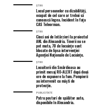
ȘTIRI
Locul persoanelor cu dizabilități,
ocupat de cel care ar trebui să
cunoască legea. Incident în fața
CAS Teleorman.
ȘTIRI
Cinci ani de întârzieri la proiectul
ANL din Alexandria. Tinerii nu se
pot muta, 70 de locuințe sunt
blocate de lipsa intervenției
Agenției Naționale de Locuințe.
ȘTIRI
Locuitorii din Smârdioasa au
primit mesaj RO-ALERT după două
ore de expunere la fum. Pompierii
au intervenit cu măști de
protecție.
PUBLICITATE
Patru posturi de spălător auto,
disponibile în Alexandria.