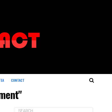
TEA
CONTACT
ament"