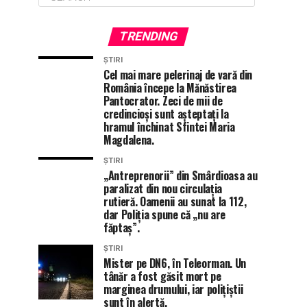
TRENDING
ȘTIRI
Cel mai mare pelerinaj de vară din
România începe la Mănăstirea
Pantocrator. Zeci de mii de
credincioși sunt așteptați la
hramul închinat Sfintei Maria
Magdalena.
ȘTIRI
„Antreprenorii” din Smârdioasa au
paralizat din nou circulația
rutieră. Oamenii au sunat la 112,
dar Poliția spune că „nu are
făptaș”.
ȘTIRI
Mister pe DN6, în Teleorman. Un
tânăr a fost găsit mort pe
marginea drumului, iar polițiștii
sunt în alertă.