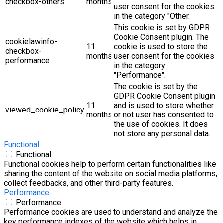
checkbox-others
months
user consent for the cookies
in the category "Other.
This cookie is set by GDPR
Cookie Consent plugin. The
cookielawinfo-
11
cookie is used to store the
checkbox-
months
user consent for the cookies
performance
in the category
"Performance".
The cookie is set by the
GDPR Cookie Consent plugin
11
and is used to store whether
viewed_cookie_policy
months
or not user has consented to
the use of cookies. It does
not store any personal data.
Functional
Functional
Functional cookies help to perform certain functionalities like
sharing the content of the website on social media platforms,
collect feedbacks, and other third-party features.
Performance
Performance
Performance cookies are used to understand and analyze the
key performance indexes of the website which helps in