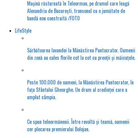
Mașină răsturnată în Teleorman, pe drumul care leagă
Alexandria de București, tronsonul cu o jumătate de
bandă nou construită /FOTO
LifeStyle
Sărbătoarea lavandei la Mănăstirea Pantocrator. Oamenii
din zonă au cules florile cot la cot cu preoții și măicuțele.
Peste 100.000 de oameni, la Mănăstirea Pantocrator, în
fața Sfântului Gheorghe. Un drum al credinței care a
umplut câmpia.
Ce spun teleormănenii. Între revoltă și teamă, oamenii
cer plecarea premierului Bolojan.