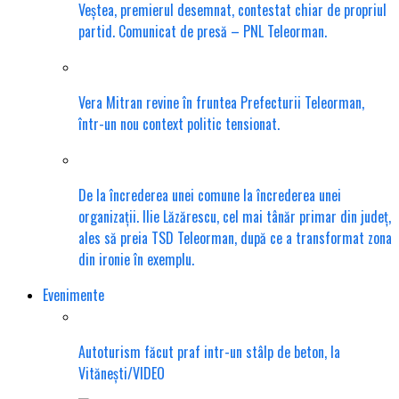
Veștea, premierul desemnat, contestat chiar de propriul
partid. Comunicat de presă – PNL Teleorman.
Vera Mitran revine în fruntea Prefecturii Teleorman,
într-un nou context politic tensionat.
De la încrederea unei comune la încrederea unei
organizații. Ilie Lăzărescu, cel mai tânăr primar din județ,
ales să preia TSD Teleorman, după ce a transformat zona
din ironie în exemplu.
Evenimente
Autoturism făcut praf intr-un stâlp de beton, la
Vitănești/VIDEO