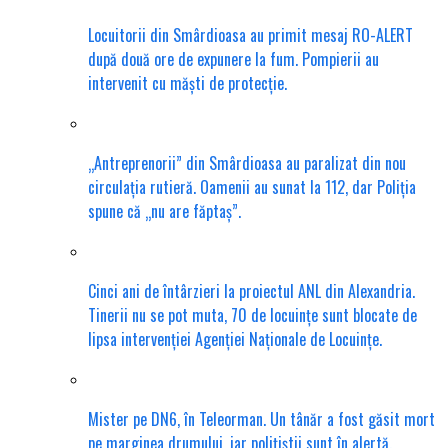
Locuitorii din Smârdioasa au primit mesaj RO-ALERT
după două ore de expunere la fum. Pompierii au
intervenit cu măști de protecție.
„Antreprenorii” din Smârdioasa au paralizat din nou
circulația rutieră. Oamenii au sunat la 112, dar Poliția
spune că „nu are făptaș”.
Cinci ani de întârzieri la proiectul ANL din Alexandria.
Tinerii nu se pot muta, 70 de locuințe sunt blocate de
lipsa intervenției Agenției Naționale de Locuințe.
Mister pe DN6, în Teleorman. Un tânăr a fost găsit mort
pe marginea drumului, iar polițiștii sunt în alertă.