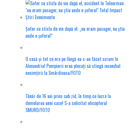
Șofer cu sticla de vin după el: „eu eram pasager, nu știu
unde e șoferul”
O casă și tot ce era pe lângă ea s-au făcut scrum în
Alexandria! Pompierii erau plecați să stingă incendiul
nesimțirii la Smârdioasa/FOTO
Tânăr de 16 ani prins sub zid, în timp ce lucra la
demolarea unei case! S-a solicitat elicopterul
SMURD/FOTO