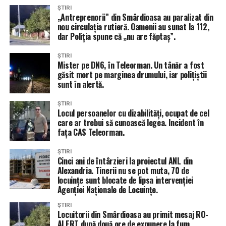
ȘTIRI
„Antreprenorii” din Smârdioasa au paralizat din
nou circulația rutieră. Oamenii au sunat la 112,
dar Poliția spune că „nu are făptaș”.
ȘTIRI
Mister pe DN6, în Teleorman. Un tânăr a fost
găsit mort pe marginea drumului, iar polițiștii
sunt în alertă.
ȘTIRI
Locul persoanelor cu dizabilități, ocupat de cel
care ar trebui să cunoască legea. Incident în
fața CAS Teleorman.
ȘTIRI
Cinci ani de întârzieri la proiectul ANL din
Alexandria. Tinerii nu se pot muta, 70 de
locuințe sunt blocate de lipsa intervenției
Agenției Naționale de Locuințe.
ȘTIRI
Locuitorii din Smârdioasa au primit mesaj RO-
ALERT după două ore de expunere la fum.