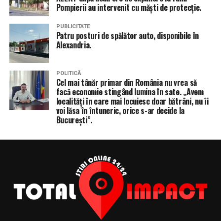
Pompierii au intervenit cu măști de protecție.
PUBLICITATE
Patru posturi de spălător auto, disponibile în
Alexandria.
POLITICĂ
Cel mai tânăr primar din România nu vrea să
facă economie stingând lumina în sate. „Avem
localități în care mai locuiesc doar bătrâni, nu îi
voi lăsa în întuneric, orice s-ar decide la
București”.