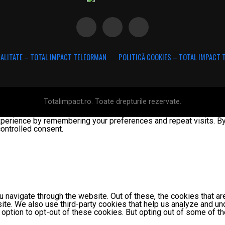
IALITATE – TOTAL IMPACT TELEORMAN
POLITICĂ COOKIES – TOTAL IMPACT
Totalimpact.ro. Toate drepturile rezervate.
erience by remembering your preferences and repeat visits. By c
ontrolled consent.
 navigate through the website. Out of these, the cookies that a
bsite. We also use third-party cookies that help us analyze and 
e option to opt-out of these cookies. But opting out of some of 