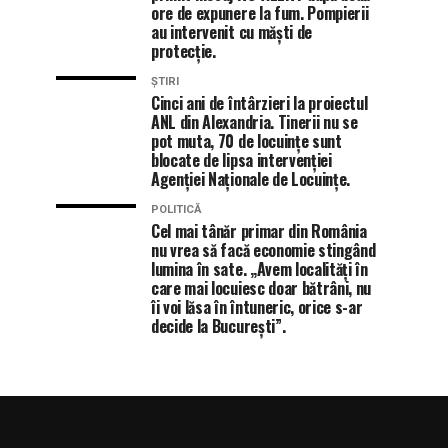
ore de expunere la fum. Pompierii
au intervenit cu măști de
protecție.
ȘTIRI
Cinci ani de întârzieri la proiectul
ANL din Alexandria. Tinerii nu se
pot muta, 70 de locuințe sunt
blocate de lipsa intervenției
Agenției Naționale de Locuințe.
POLITICĂ
Cel mai tânăr primar din România
nu vrea să facă economie stingând
lumina în sate. „Avem localități în
care mai locuiesc doar bătrâni, nu
îi voi lăsa în întuneric, orice s-ar
decide la București”.