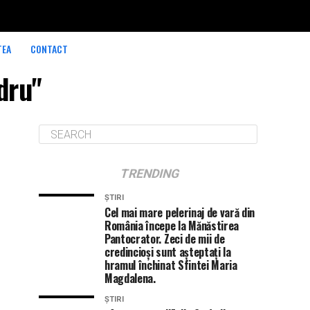
TEA
CONTACT
dru"
TRENDING
ȘTIRI
Cel mai mare pelerinaj de vară din
România începe la Mănăstirea
Pantocrator. Zeci de mii de
credincioși sunt așteptați la
hramul închinat Sfintei Maria
Magdalena.
ȘTIRI