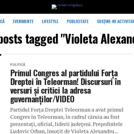
ICĂ
EVENIMENTE
LIFESTYLE
PUBLICITATE
SUSȚINE-NE ACTIVITA
 posts tagged "Violeta Alexan
POLITICĂ
Primul Congres al partidului Forța
Dreptei în Teleorman! Discursuri în
versuri și critici la adresa
guvernanților/VIDEO
Partidul Forța Dreptei Teleorman a avut primul
Congres în Teleorman, în cadrul căruia au fost
prezentați, oficial, liderii județeni. Președintele
Ludovic Orban, însoțit de Violeta Alexandru...