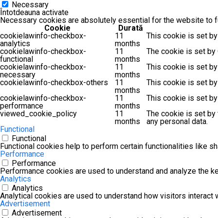
Necessary
Întotdeauna activate
Necessary cookies are absolutely essential for the website to f
Cookie
Durată
cookielawinfo-checkbox-
11
This cookie is set by
analytics
months
cookielawinfo-checkbox-
11
The cookie is set by
functional
months
cookielawinfo-checkbox-
11
This cookie is set b
necessary
months
cookielawinfo-checkbox-others
11
This cookie is set b
months
cookielawinfo-checkbox-
11
This cookie is set b
performance
months
viewed_cookie_policy
11
The cookie is set by
months
any personal data.
Functional
Functional
Functional cookies help to perform certain functionalities like s
Performance
Performance
Performance cookies are used to understand and analyze the key 
Analytics
Analytics
Analytical cookies are used to understand how visitors interact w
Advertisement
Advertisement