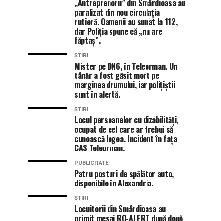
„Antreprenorii” din Smârdioasa au
paralizat din nou circulația
rutieră. Oamenii au sunat la 112,
dar Poliția spune că „nu are
făptaș”.
ȘTIRI
Mister pe DN6, în Teleorman. Un
tânăr a fost găsit mort pe
marginea drumului, iar polițiștii
sunt în alertă.
ȘTIRI
Locul persoanelor cu dizabilități,
ocupat de cel care ar trebui să
cunoască legea. Incident în fața
CAS Teleorman.
PUBLICITATE
Patru posturi de spălător auto,
disponibile în Alexandria.
ȘTIRI
Locuitorii din Smârdioasa au
primit mesaj RO-ALERT după două