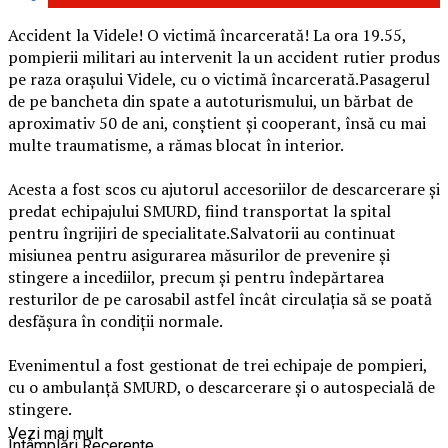
Accident la Videle! O victimă încarcerată! La ora 19.55,
pompierii militari au intervenit la un accident rutier produs
pe raza orașului Videle, cu o victimă încarcerată.Pasagerul
de pe bancheta din spate a autoturismului, un bărbat de
aproximativ 50 de ani, conștient și cooperant, însă cu mai
multe traumatisme, a rămas blocat în interior.
Acesta a fost scos cu ajutorul accesoriilor de descarcerare și
predat echipajului SMURD, fiind transportat la spital
pentru îngrijiri de specialitate.Salvatorii au continuat
misiunea pentru asigurarea măsurilor de prevenire și
stingere a incediilor, precum și pentru îndepărtarea
resturilor de pe carosabil astfel încât circulația să se poată
desfășura în condiții normale.
Evenimentul a fost gestionat de trei echipaje de pompieri,
cu o ambulanță SMURD, o descarcerare și o autospecială de
stingere.
Vezi mai mult
Întâmplări Recerente