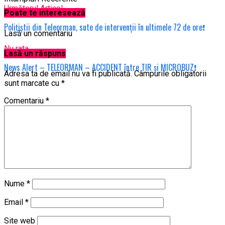
Următorul Articol
Poate te interesează
Polițiștii din Teleorman, sute de intervenții în ultimele 72 de ore❗
Lasă un comentariu
Nu rata
Lasă un răspuns
News Alert – TELEORMAN – ACCIDENT între TIR și MICROBUZ❗
Adresa ta de email nu va fi publicată.
Câmpurile obligatorii
sunt marcate cu
*
Comentariu
*
Nume
*
Email
*
Site web