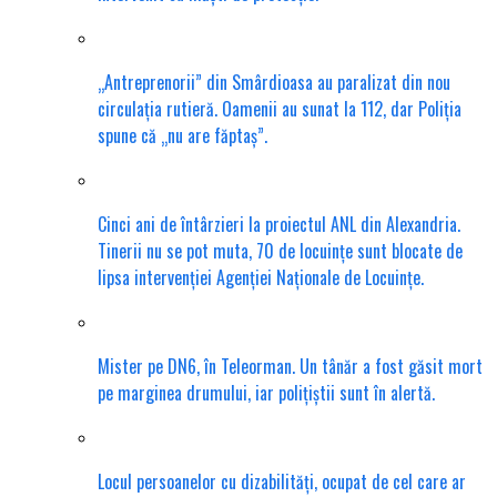
„Antreprenorii” din Smârdioasa au paralizat din nou
circulația rutieră. Oamenii au sunat la 112, dar Poliția
spune că „nu are făptaș”.
Cinci ani de întârzieri la proiectul ANL din Alexandria.
Tinerii nu se pot muta, 70 de locuințe sunt blocate de
lipsa intervenției Agenției Naționale de Locuințe.
Mister pe DN6, în Teleorman. Un tânăr a fost găsit mort
pe marginea drumului, iar polițiștii sunt în alertă.
Locul persoanelor cu dizabilități, ocupat de cel care ar