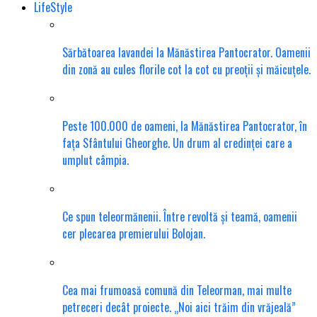
LifeStyle
Sărbătoarea lavandei la Mănăstirea Pantocrator. Oamenii
din zonă au cules florile cot la cot cu preoții și măicuțele.
Peste 100.000 de oameni, la Mănăstirea Pantocrator, în
fața Sfântului Gheorghe. Un drum al credinței care a
umplut câmpia.
Ce spun teleormănenii. Între revoltă și teamă, oamenii
cer plecarea premierului Bolojan.
Cea mai frumoasă comună din Teleorman, mai multe
petreceri decât proiecte. „Noi aici trăim din vrăjeală”