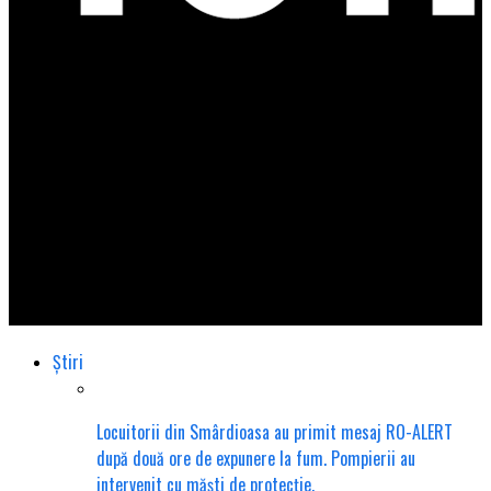
Total Impact
Accident la Videle! O victimă încarcerată!
Știri
Locuitorii din Smârdioasa au primit mesaj RO-ALERT
după două ore de expunere la fum. Pompierii au
intervenit cu măști de protecție.