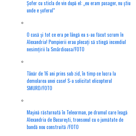
Șofer cu sticla de vin după el: „eu eram pasager, nu știu
unde e șoferul”
O casă și tot ce era pe lângă ea s-au făcut scrum în
Alexandria! Pompierii erau plecați să stingă incendiul
nesimțirii la Smârdioasa/FOTO
Tânăr de 16 ani prins sub zid, în timp ce lucra la
demolarea unei case! S-a solicitat elicopterul
SMURD/FOTO
Mașină răsturnată în Teleorman, pe drumul care leagă
Alexandria de București, tronsonul cu o jumătate de
bandă nou construită /FOTO