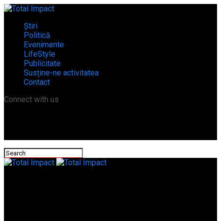
Știri
Politică
Evenimente
LifeStyle
Publicitate
Susține-ne activitatea
Contact
Connect with us
Total Impact
Pericol pentru Europa!Armata rusă a cucerit Cernobîlul. Garda
Națională ucraineană a luptat cu toată forța/VIDEO