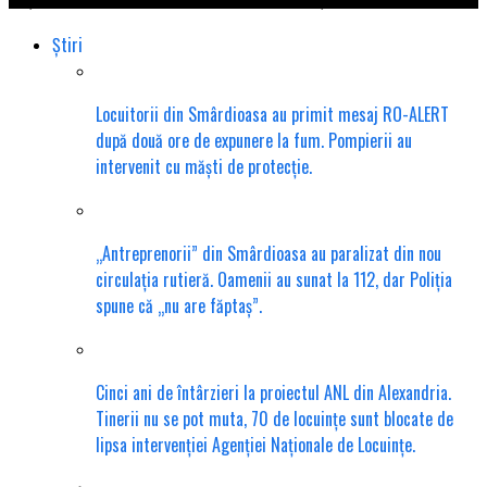
Știri
Locuitorii din Smârdioasa au primit mesaj RO-ALERT
după două ore de expunere la fum. Pompierii au
intervenit cu măști de protecție.
„Antreprenorii” din Smârdioasa au paralizat din nou
circulația rutieră. Oamenii au sunat la 112, dar Poliția
spune că „nu are făptaș”.
Cinci ani de întârzieri la proiectul ANL din Alexandria.
Tinerii nu se pot muta, 70 de locuințe sunt blocate de
lipsa intervenției Agenției Naționale de Locuințe.