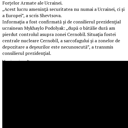
Forțelor Armate ale Ucrainei.
„Acest lucru amenință securitatea nu numai a Ucrainei, ci și
a Europei”, a scris Shevtsova.
Informația a fost confirmată și de consilierul prezidențial
ucrainean Mykhaylo Podolyak: „după o bătălie dură am
pierdut controlul asupra zonei Cernobîl. Situația fostei
centrale nucleare Cernobîl, a sarcofagului și a zonelor de
depozitare a deșeurilor este necunoscută”, a transmis
consilierul prezidențial.
Vezi mai mult
Poate te interesează
Marinarul dispărut ieri pe Dunăre, în zona Islaz, este de negăsit.
Salvatorii au reluat căutările.
Microbuz care transportă navetiști, inclusiv elevi de liceu,