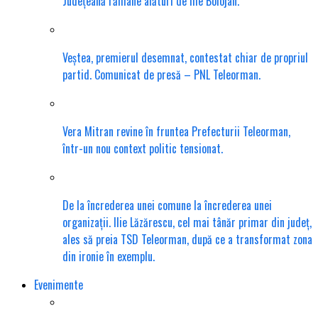
Județeană rămâne alături de Ilie Bolojan.
Veștea, premierul desemnat, contestat chiar de propriul
partid. Comunicat de presă – PNL Teleorman.
Vera Mitran revine în fruntea Prefecturii Teleorman,
într-un nou context politic tensionat.
De la încrederea unei comune la încrederea unei
organizații. Ilie Lăzărescu, cel mai tânăr primar din județ,
ales să preia TSD Teleorman, după ce a transformat zona
din ironie în exemplu.
Evenimente