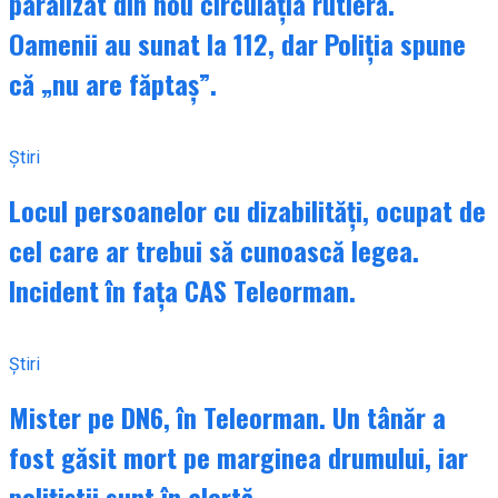
paralizat din nou circulația rutieră.
Oamenii au sunat la 112, dar Poliția spune
că „nu are făptaș”.
Știri
Locul persoanelor cu dizabilități, ocupat de
cel care ar trebui să cunoască legea.
Incident în fața CAS Teleorman.
Știri
Mister pe DN6, în Teleorman. Un tânăr a
fost găsit mort pe marginea drumului, iar
polițiștii sunt în alertă.