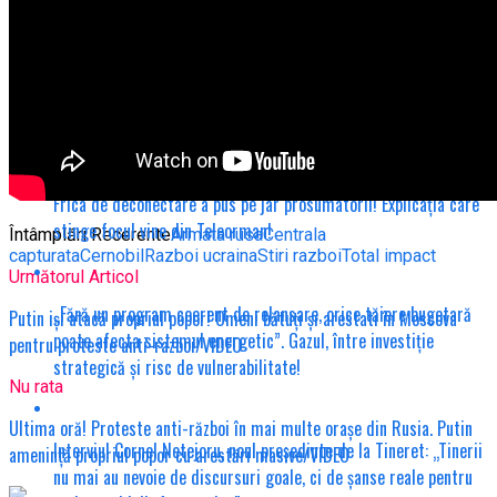
derapat în șanț la intrare în Răsmirești. „Era sticlă pe jos”.
Inedit de Ziua României, în Teleorman! Imnul a prins glas
tineresc, iar sărbătoarea a avut ritmul generației noi!
Frica de deconectare a pus pe jar prosumatorii! Explicația care
stinge focul vine din Teleorman!
Întâmplări Recerente
Armata rusa
Centrala
capturata
Cernobil
Razboi ucraina
Stiri razboi
Total impact
Următorul Articol
„Fără un program coerent de relansare, orice tăiere bugetară
Putin iși atacă propriul popor! Omeni bătuți și arestati în Moscova
poate afecta sistemul energetic”. Gazul, între investiție
pentru proteste anti-razboi/VIDEO
strategică și risc de vulnerabilitate!
Nu rata
Ultima oră! Proteste anti-război în mai multe orașe din Rusia. Putin
Interviu! Cornel Netejoru, noul președinte de la Tineret: „Tinerii
amenință propriul popor cu arestări masive/VIDEO
nu mai au nevoie de discursuri goale, ci de șanse reale pentru