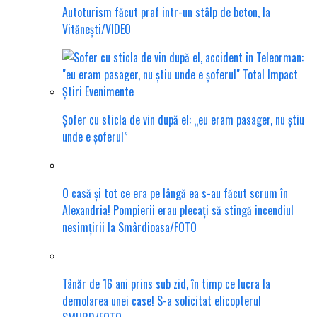
Autoturism făcut praf intr-un stâlp de beton, la
Vitănești/VIDEO
Șofer cu sticla de vin după el: „eu eram pasager, nu știu
unde e șoferul”
O casă și tot ce era pe lângă ea s-au făcut scrum în
Alexandria! Pompierii erau plecați să stingă incendiul
nesimțirii la Smârdioasa/FOTO
Tânăr de 16 ani prins sub zid, în timp ce lucra la
demolarea unei case! S-a solicitat elicopterul