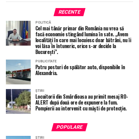
RECENTE
POLITICĂ
Cel mai tânăr primar din România nu vrea să
facă economie stingând lumina în sate. „Avem
localități în care mai locuiesc doar bătrâni, nu îi
voi lăsa în întuneric, orice s-ar decide la
București”.
PUBLICITATE
Patru posturi de spălător auto, disponibile în
Alexandria.
ȘTIRI
Locuitorii din Smârdioasa au primit mesaj RO-
ALERT după două ore de expunere la fum.
Pompierii au intervenit cu măști de protecție.
POPULARE
ȘTIRI