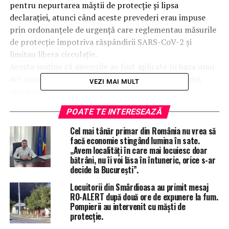
pentru nepurtarea măștii de protecție și lipsa
declarației, atunci când aceste prevederi erau impuse
prin ordonanțele de urgență care reglementau măsurile
de protecție împotriva răspândirii SARS-CoV-2 și
limitau libera circulație.
Acesta susține că amenzile au fost aplicate în baza unui
act normativ care contravine Constituției României,
VEZI MAI MULT
motiv pentru care, la vremea respectivă, nu le-a
contestat în instanță.
POATE TE INTERESEAZĂ
Cea mai mare dintre amenzi, în valoare de 10.000 lei, a
fost aplicată pentru lipsa semnăturii pe declarația care
Cel mai tânăr primar din România nu vrea să
ne permitea să ieșim din case după o anumita oră, fapt
facă economie stingând lumina în sate.
„Avem localități în care mai locuiesc doar
care a dus la un dezechilibru evident între cuantum și
bătrâni, nu îi voi lăsa în întuneric, orice s-ar
gravitatea faptei constatate.
decide la București”.
Locuitorii din Smârdioasa au primit mesaj
RO-ALERT după două ore de expunere la fum.
ÎNTÂMPLĂRI RECERENTE
ALEXANDRIA
AMENDA PANDEMIE
Pompierii au intervenit cu măști de
STIRI TELEORMAN
SUMA RECORD
TOTAL IMPACT
protecție.