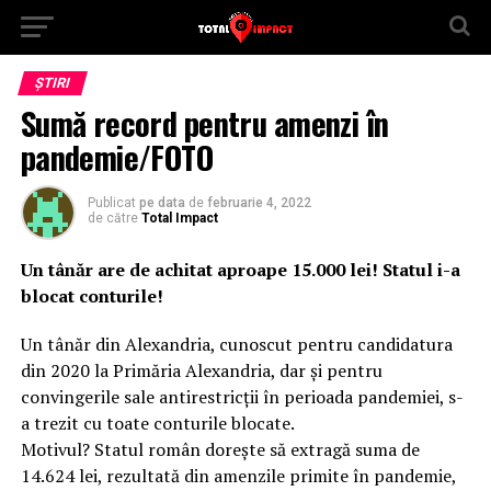
ȘTIRI
Sumă record pentru amenzi în
pandemie/FOTO
Publicat
pe data
de
februarie 4, 2022
de către
Total Impact
Un tânăr are de achitat aproape 15.000 lei! Statul i-a
blocat conturile!
Un tânăr din Alexandria, cunoscut pentru candidatura
din 2020 la Primăria Alexandria, dar și pentru
convingerile sale antirestricții în perioada pandemiei, s-
a trezit cu toate conturile blocate.
Motivul? Statul român dorește să extragă suma de
14.624 lei, rezultată din amenzile primite în pandemie,