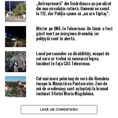
URMĂTORUL ARTICOL
„Antreprenorii” din Smârdioasa au paralizat
Hoții de la Primăria Mîrzănești au spart seiful cu toporul
din nou circulația rutieră. Oamenii au sunat
instituției, în timp ce polițiștii filau în altă parte/VIDEO
la 112, dar Poliția spune că „nu are făptaș”.
NU RATA
Hoții care au terorizat comuna Ciuperceni au fost prinși.
Mister pe DN6, în Teleorman. Un tânăr a fost
găsit mort pe marginea drumului, iar
polițiștii sunt în alertă.
Locul persoanelor cu dizabilități, ocupat de
cel care ar trebui să cunoască legea.
Incident în fața CAS Teleorman.
Cel mai mare pelerinaj de vară din România
începe la Mănăstirea Pantocrator. Zeci de
mii de credincioși sunt așteptați la hramul
închinat Sfintei Maria Magdalena.
LASĂ UN COMENTARIU