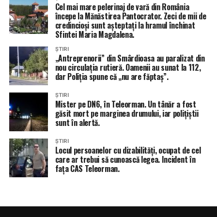
Cel mai mare pelerinaj de vară din România
începe la Mănăstirea Pantocrator. Zeci de mii de
credincioși sunt așteptați la hramul închinat
Sfintei Maria Magdalena.
ȘTIRI
„Antreprenorii” din Smârdioasa au paralizat din
nou circulația rutieră. Oamenii au sunat la 112,
dar Poliția spune că „nu are făptaș”.
ȘTIRI
Mister pe DN6, în Teleorman. Un tânăr a fost
găsit mort pe marginea drumului, iar polițiștii
sunt în alertă.
ȘTIRI
Locul persoanelor cu dizabilități, ocupat de cel
care ar trebui să cunoască legea. Incident în
fața CAS Teleorman.