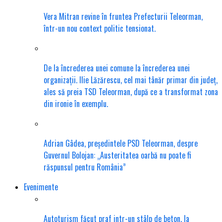
Vera Mitran revine în fruntea Prefecturii Teleorman,
într-un nou context politic tensionat.
De la încrederea unei comune la încrederea unei
organizații. Ilie Lăzărescu, cel mai tânăr primar din județ,
ales să preia TSD Teleorman, după ce a transformat zona
din ironie în exemplu.
Adrian Gâdea, președintele PSD Teleorman, despre
Guvernul Bolojan: „Austeritatea oarbă nu poate fi
răspunsul pentru România”
Evenimente
Autoturism făcut praf intr-un stâlp de beton, la