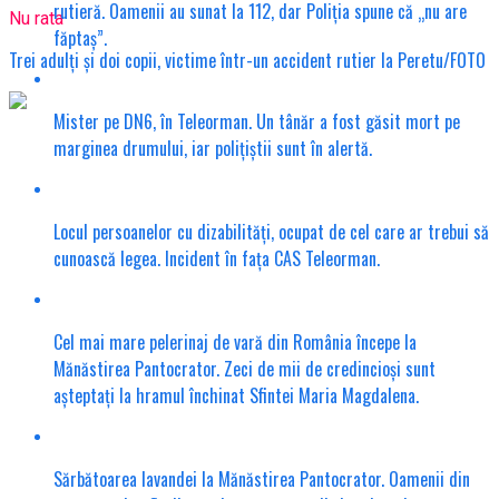
rutieră. Oamenii au sunat la 112, dar Poliția spune că „nu are
Nu rata
făptaș”.
Trei adulți și doi copii, victime într-un accident rutier la Peretu/FOTO
Mister pe DN6, în Teleorman. Un tânăr a fost găsit mort pe
marginea drumului, iar polițiștii sunt în alertă.
Locul persoanelor cu dizabilități, ocupat de cel care ar trebui să
cunoască legea. Incident în fața CAS Teleorman.
Cel mai mare pelerinaj de vară din România începe la
Mănăstirea Pantocrator. Zeci de mii de credincioși sunt
așteptați la hramul închinat Sfintei Maria Magdalena.
Sărbătoarea lavandei la Mănăstirea Pantocrator. Oamenii din