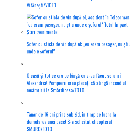
Vitănești/VIDEO
Șofer cu sticla de vin după el: „eu eram pasager, nu știu
unde e șoferul”
O casă și tot ce era pe lângă ea s-au făcut scrum în
Alexandria! Pompierii erau plecați să stingă incendiul
nesimțirii la Smârdioasa/FOTO
Tânăr de 16 ani prins sub zid, în timp ce lucra la
demolarea unei case! S-a solicitat elicopterul
SMURD/FOTO