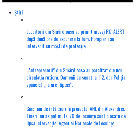
Știri
Locuitorii din Smârdioasa au primit mesaj RO-ALERT
după două ore de expunere la fum. Pompierii au
intervenit cu măști de protecție.
„Antreprenorii” din Smârdioasa au paralizat din nou
circulația rutieră. Oamenii au sunat la 112, dar Poliția
spune că „nu are făptaș”.
Cinci ani de întârzieri la proiectul ANL din Alexandria.
Tinerii nu se pot muta, 70 de locuințe sunt blocate de
lipsa intervenției Agenției Naționale de Locuințe.