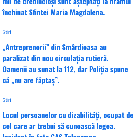
mii de credincioși sunt așteptați la hramul
închinat Sfintei Maria Magdalena.
Știri
„Antreprenorii” din Smârdioasa au
paralizat din nou circulația rutieră.
Oamenii au sunat la 112, dar Poliția spune
că „nu are făptaș”.
Știri
Locul persoanelor cu dizabilități, ocupat de
cel care ar trebui să cunoască legea.
Incident în fața CAS Teleorman.