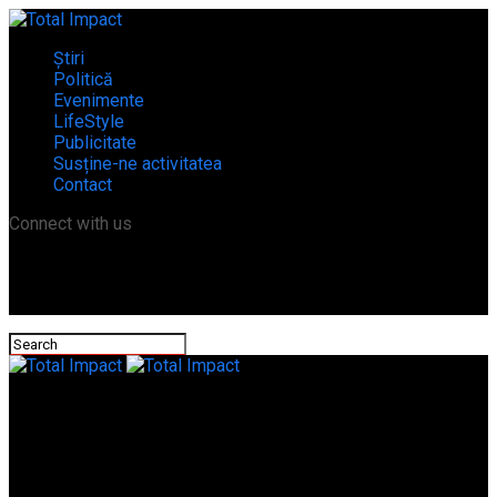
Știri
Politică
Evenimente
LifeStyle
Publicitate
Susține-ne activitatea
Contact
Connect with us
Total Impact
Noua șefă a Serviciului Permise și Înmatriculări Teleorman,
implicată într-un accident cu mașina de serviciu.