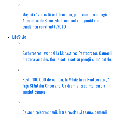
Mașină răsturnată în Teleorman, pe drumul care leagă
Alexandria de București, tronsonul cu o jumătate de
bandă nou construită /FOTO
LifeStyle
Sărbătoarea lavandei la Mănăstirea Pantocrator. Oamenii
din zonă au cules florile cot la cot cu preoții și măicuțele.
Peste 100.000 de oameni, la Mănăstirea Pantocrator, în
fața Sfântului Gheorghe. Un drum al credinței care a
umplut câmpia.
Ce spun teleormănenii. Între revoltă și teamă, oamenii