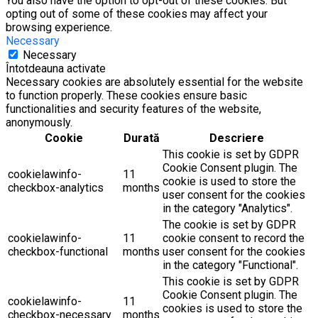
You also have the option to opt-out of these cookies. But
opting out of some of these cookies may affect your
browsing experience.
Necessary
Necessary
Întotdeauna activate
Necessary cookies are absolutely essential for the website
to function properly. These cookies ensure basic
functionalities and security features of the website,
anonymously.
Cookie
Durată
Descriere
This cookie is set by GDPR
Cookie Consent plugin. The
cookielawinfo-
11
cookie is used to store the
checkbox-analytics
months
user consent for the cookies
in the category "Analytics".
The cookie is set by GDPR
cookielawinfo-
11
cookie consent to record the
checkbox-functional
months
user consent for the cookies
in the category "Functional".
This cookie is set by GDPR
Cookie Consent plugin. The
cookielawinfo-
11
cookies is used to store the
checkbox-necessary
months