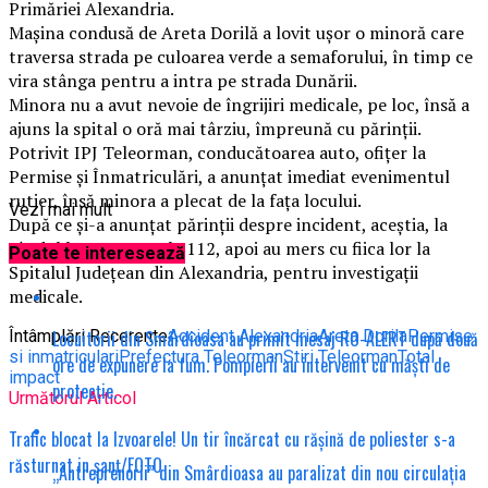
Primăriei Alexandria.
Mașina condusă de Areta Dorilă a lovit ușor o minoră care
traversa strada pe culoarea verde a semaforului, în timp ce
vira stânga pentru a intra pe strada Dunării.
Minora nu a avut nevoie de îngrijiri medicale, pe loc, însă a
ajuns la spital o oră mai târziu, împreună cu părinții.
Potrivit IPJ Teleorman, conducătoarea auto, ofițer la
Permise și Înmatriculări, a anunțat imediat evenimentul
rutier, însă minora a plecat de la fața locului.
Vezi mai mult
După ce și-a anunțat părinții despre incident, aceștia, la
rândul lor, au sunat la 112, apoi au mers cu fiica lor la
Poate te interesează
Spitalul Județean din Alexandria, pentru investigații
medicale.
Locuitorii din Smârdioasa au primit mesaj RO-ALERT după două
Întâmplări Recerente
Accident Alexandria
Areta Dorila
Permise
si inmatriculari
Prefectura Teleorman
Stiri Teleorman
Total
ore de expunere la fum. Pompierii au intervenit cu măști de
impact
protecție.
Următorul Articol
Trafic blocat la Izvoarele! Un tir încărcat cu rășină de poliester s-a
răsturnat in șanț/FOTO
„Antreprenorii” din Smârdioasa au paralizat din nou circulația