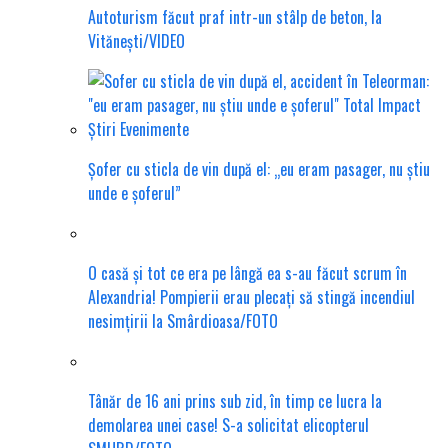
Autoturism făcut praf intr-un stâlp de beton, la
Vitănești/VIDEO
Șofer cu sticla de vin după el: „eu eram pasager, nu știu
unde e șoferul”
O casă și tot ce era pe lângă ea s-au făcut scrum în
Alexandria! Pompierii erau plecați să stingă incendiul
nesimțirii la Smârdioasa/FOTO
Tânăr de 16 ani prins sub zid, în timp ce lucra la
demolarea unei case! S-a solicitat elicopterul