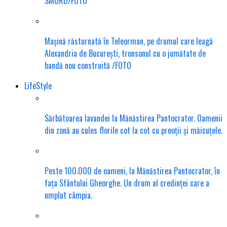
SMURD/FOTO
Mașină răsturnată în Teleorman, pe drumul care leagă
Alexandria de București, tronsonul cu o jumătate de
bandă nou construită /FOTO
LifeStyle
Sărbătoarea lavandei la Mănăstirea Pantocrator. Oamenii
din zonă au cules florile cot la cot cu preoții și măicuțele.
Peste 100.000 de oameni, la Mănăstirea Pantocrator, în
fața Sfântului Gheorghe. Un drum al credinței care a
umplut câmpia.