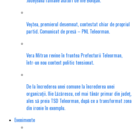
Județeană rămâne alături de Ilie Bolojan.
Veștea, premierul desemnat, contestat chiar de propriul
partid. Comunicat de presă – PNL Teleorman.
Vera Mitran revine în fruntea Prefecturii Teleorman,
într-un nou context politic tensionat.
De la încrederea unei comune la încrederea unei
organizații. Ilie Lăzărescu, cel mai tânăr primar din județ,
ales să preia TSD Teleorman, după ce a transformat zona
din ironie în exemplu.
Evenimente