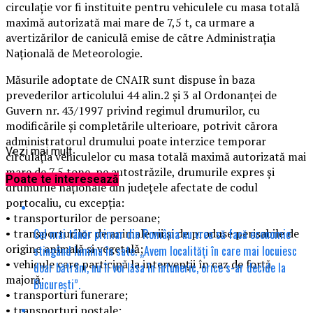
circulație vor fi instituite pentru vehiculele cu masa totală
maximă autorizată mai mare de 7,5 t, ca urmare a
avertizărilor de caniculă emise de către Administrația
Națională de Meteorologie.
Măsurile adoptate de CNAIR sunt dispuse în baza
prevederilor articolului 44 alin.2 și 3 al Ordonanței de
Guvern nr. 43/1997 privind regimul drumurilor, cu
modificările și completările ulterioare, potrivit cărora
administratorul drumului poate interzice temporar
Vezi mai mult
circulația vehiculelor cu masa totală maximă autorizată mai
mare de 7,5 tone, pe autostrăzile, drumurile expres și
Poate te interesează
drumurile naționale din județele afectate de codul
portocaliu, cu excepția:
• transporturilor de persoane;
Cel mai tânăr primar din România nu vrea să facă economie
• transporturilor de animale vii și de produse perisabile de
origine animală și vegetală;
stingând lumina în sate. „Avem localități în care mai locuiesc
• vehicule care participă la intervenții în caz de forță
doar bătrâni, nu îi voi lăsa în întuneric, orice s-ar decide la
majoră;
București”.
• transporturi funerare;
• transporturi poștale;