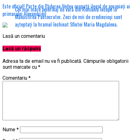
Este oficial! Parte din Pădurea Vedea ocupată ilegal de apropiați ai
Cel mai mare pelerinaj de vară din România începe la
primarului Alexandriei!
Mănăstirea Pantocrator. Zeci de mii de credincioși sunt
așteptați la hramul închinat Sfintei Maria Magdalena.
Lasă un comentariu
Lasă un răspuns
Adresa ta de email nu va fi publicată.
Câmpurile obligatorii
sunt marcate cu
*
Comentariu
*
Nume
*