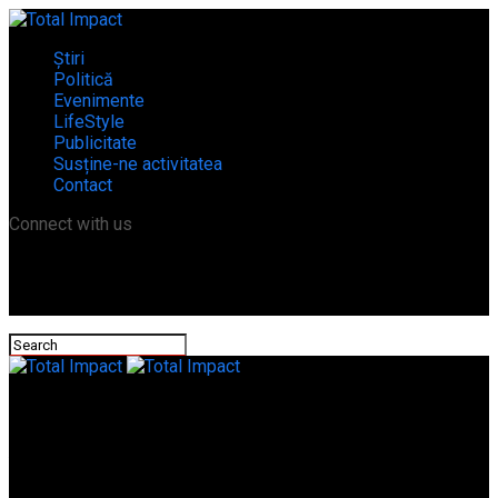
Știri
Politică
Evenimente
LifeStyle
Publicitate
Susține-ne activitatea
Contact
Connect with us
Total Impact
Începând de astăzi, RESTRICȚII RUTIERE în Teleorman din
cauza caniculei! Măsura va fi aplicată timp de două zile!