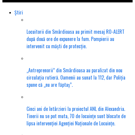
Știri
Locuitorii din Smârdioasa au primit mesaj RO-ALERT
după două ore de expunere la fum. Pompierii au
intervenit cu măști de protecție.
„Antreprenorii” din Smârdioasa au paralizat din nou
circulația rutieră. Oamenii au sunat la 112, dar Poliția
spune că „nu are făptaș”.
Cinci ani de întârzieri la proiectul ANL din Alexandria.
Tinerii nu se pot muta, 70 de locuințe sunt blocate de
lipsa intervenției Agenției Naționale de Locuințe.