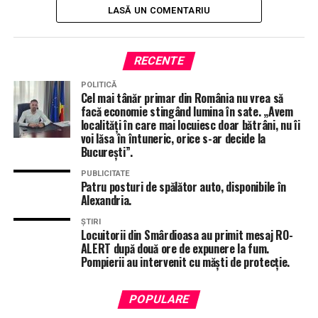
LASĂ UN COMENTARIU
ÎNTÂMPLĂRI RECERENTE
COSTEL BARBU
FERMIERI TELEORMAN
PNL TELEORMAN
SECETA TELEORMAN
STIRI ALEXANDRIA
STIRI TELEORMAN
TOTAL IMPACT
RECENTE
URMĂTORUL ARTICOL
POLITICĂ
Mădălin George Borș, candidatul PSD Teleorman pentru
Cel mai tânăr primar din România nu vrea să
Camera Deputaților: „Reindustrializarea înseamnă locuri
facă economie stingând lumina în sate. „Avem
de muncă sigure, bine plătite, dar și stabilitate
localități în care mai locuiesc doar bătrâni, nu îi
voi lăsa în întuneric, orice s-ar decide la
economică”
București”.
NU RATA
Ciolacu l-a bagatelizat pe Ciucă în timpul vizitei
PUBLICITATE
Patru posturi de spălător auto, disponibile în
laTeleorman: „Ciucă, nu PNL, a zis ca nu mai face alianță
Alexandria.
cu PSD”
ȘTIRI
Locuitorii din Smârdioasa au primit mesaj RO-
ALERT după două ore de expunere la fum.
Pompierii au intervenit cu măști de protecție.
POPULARE