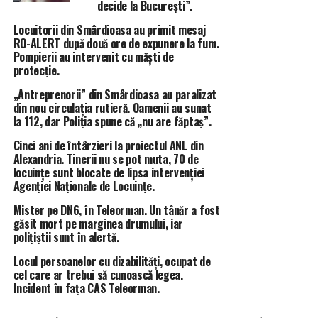
decide la București”.
discuții și consultări cu toți fermierii teleormăneni,
Locuitorii din Smârdioasa au primit mesaj
pentru că părerea fiecăruia dintre acești oameni care
RO-ALERT după două ore de expunere la fum.
ne asigură, cu multă muncă, siguranța și securitatea
Pompierii au intervenit cu măști de
alimentară este importantă pentru mine.
protecție.
Tot împreună cu ei voi căuta și soluții pentru
„Antreprenorii” din Smârdioasa au paralizat
reabilitarea sistemului de irigații, pentru sprijinirea
din nou circulația rutieră. Oamenii au sunat
financiară și pentru securizarea viitoarelor recolte.
la 112, dar Poliția spune că „nu are făptaș”.
Privesc cu încredere în viitor, iar poziția de senator la
Cinci ani de întârzieri la proiectul ANL din
care aspir mă va ajuta să aduc cât mai multe fonduri
Alexandria. Tinerii nu se pot muta, 70 de
pentru un trai mai bun pentru teleormăneni și pentru
locuințe sunt blocate de lipsa intervenției
Agenției Naționale de Locuințe.
dezvoltarea județului nostru”
, a transmis deputatul
Costel Barbu.
Mister pe DN6, în Teleorman. Un tânăr a fost
Comandat de Partidul Național Liberal-PNL
găsit mort pe marginea drumului, iar
polițiștii sunt în alertă.
Organizația Teleorman – Executat de SC Exclusiv
Press Brand S.R.L- portal www.totalimpact.ro – CUI
Locul persoanelor cu dizabilități, ocupat de
mandatar financiar coordonator 11240002
cel care ar trebui să cunoască legea.
Incident în fața CAS Teleorman.