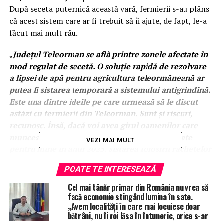
După seceta puternică această vară, fermierii s-au plâns
că acest sistem care ar fi trebuit să îi ajute, de fapt, le-a
făcut mai mult rău.
„
Județul Teleorman se află printre zonele afectate în
mod regulat de secetă. O soluție rapidă de rezolvare
a lipsei de apă pentru agricultura teleormăneană ar
putea fi sistarea temporară a sistemului antigrindină.
Este una dintre ideile pe care urmează să le discut
astăzi cu fermierii din Teleorman. Sunt și riscuri,
recunosc. Însă, dacă voi avea girul oamenilor care
muncesc pământul, acesta va deveni o prioritate
VEZI MAI MULT
pentru mine în anul 2025. Sistarea folosirii rachetelor
antigrindină în județul Teleorman, pe modelul
POATE TE INTERESEAZĂ
județului Prahova, ar putea aduce mai multe ploi.
Cred că suntem datori să testăm eficacitatea acestei
Cel mai tânăr primar din România nu vrea să
idei, să vedem dacă funcționează, dacă este
facă economie stingând lumina în sate.
„Avem localități în care mai locuiesc doar
folositoare.
bătrâni, nu îi voi lăsa în întuneric, orice s-ar
Bineînțeles, va urma o amplă campanie de informare,