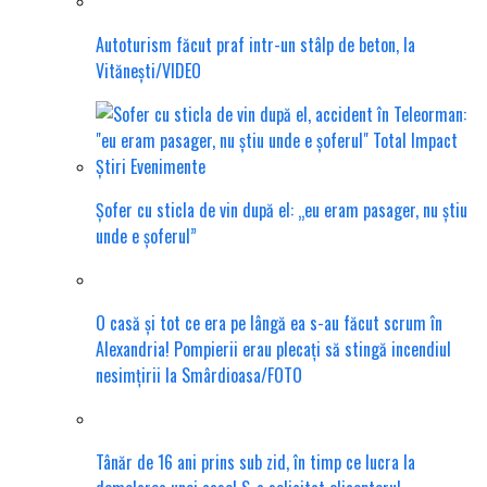
Autoturism făcut praf intr-un stâlp de beton, la
Vitănești/VIDEO
Șofer cu sticla de vin după el: „eu eram pasager, nu știu
unde e șoferul”
O casă și tot ce era pe lângă ea s-au făcut scrum în
Alexandria! Pompierii erau plecați să stingă incendiul
nesimțirii la Smârdioasa/FOTO
Tânăr de 16 ani prins sub zid, în timp ce lucra la