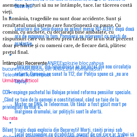
asemenea lucruri să nu se întâmple, tace. Iar tăcerea costă
București”.
vieți.
În România, tragediile nu sunt doar accidente. Sunt și
rezultatul unui sistem care funcționează cu pauze. Cu
Locuitorii din Smârdioasa au primit mesaj RO-ALERT după două
comisii, cu anchete, cu declarații bine ambalate, cu
ore de expunere la fum. Pompierii au intervenit cu măști de
răspunsuri care vin mereu prea târziu de la un stat prezent
protecție.
doar pe hârtie și cu oameni care, de fiecare dată, plătesc
prețul final.
Întâmplări Recerente
ANRE
Explozie bloc rahova
„Antreprenorii” din Smârdioasa au paralizat din nou circulația
bucuresti
Niculescu sef ANRE
stiri Romania
Stiri
rutieră. Oamenii au sunat la 112, dar Poliția spune că „nu are
Teleorman
Total impact
făptaș”.
Următorul Articol
CCR respinge pachetul lui Bolojan privind reforma pensiilor speciale.
„Când se taie de la oameni e constituțional, când se taie de la
Mister pe DN6, în Teleorman. Un tânăr a fost găsit mort pe
privilegiați nu mai e.”
marginea drumului, iar polițiștii sunt în alertă.
Nu rata
Bilanț tragic după explozia din București! Morți, răniți prinși sub
Locul persoanelor cu dizabilități, ocupat de cel care ar trebui să
dărâmături, autorități fără nicio reacție! Doar Biserica a anunțat