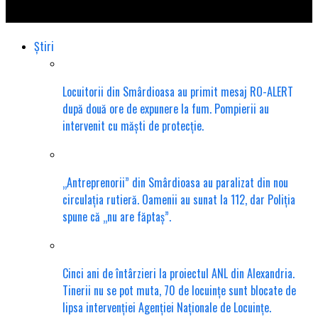
niciun răspuns!
Știri
Locuitorii din Smârdioasa au primit mesaj RO-ALERT
după două ore de expunere la fum. Pompierii au
intervenit cu măști de protecție.
„Antreprenorii” din Smârdioasa au paralizat din nou
circulația rutieră. Oamenii au sunat la 112, dar Poliția
spune că „nu are făptaș”.
Cinci ani de întârzieri la proiectul ANL din Alexandria.
Tinerii nu se pot muta, 70 de locuințe sunt blocate de
lipsa intervenției Agenției Naționale de Locuințe.