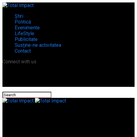
Știri
Politică
Evenimente
LifeStyle
Publicitate
Susține-ne activitatea
Contact
Connect with us
Total Impact
Tragedia din București, cauza necunoscută după șase ore de la
explozie! Șeful ANRE plătit cu 15.000 de euro pe lună nu are