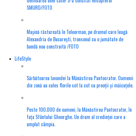
demolarea unei case! S-a solicitat elicopterul
SMURD/FOTO
Mașină răsturnată în Teleorman, pe drumul care leagă
Alexandria de București, tronsonul cu o jumătate de
bandă nou construită /FOTO
LifeStyle
Sărbătoarea lavandei la Mănăstirea Pantocrator. Oamenii
din zonă au cules florile cot la cot cu preoții și măicuțele.
Peste 100.000 de oameni, la Mănăstirea Pantocrator, în
fața Sfântului Gheorghe. Un drum al credinței care a
umplut câmpia.