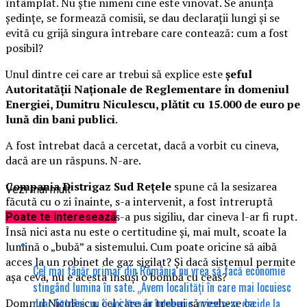
întâmplat. Nu știe nimeni cine este vinovat. Se anunță
ședințe, se formează comisii, se dau declarații lungi și se
evită cu grijă singura întrebare care contează: cum a fost
posibil?
Unul dintre cei care ar trebui să explice este
șeful
Autoritatății Naționale de Reglementare în domeniul
Energiei, Dumitru Niculescu, plătit cu 15.000 de euro pe
lună din bani publici
.
A fost întrebat dacă a cercetat, dacă a vorbit cu cineva,
dacă are un răspuns. N-are.
Compania Distrigaz Sud Rețele
spune că la sesizarea
Vezi mai mult
făcută cu o zi înainte, s-a intervenit, a fost întreruptă
alinentarea cu gaze și s-a pus sigiliu, dar cineva l-ar fi rupt.
Poate te interesează
Însă nici asta nu este o certitudine și, mai mult, scoate la
lumină o „bubă” a sistemului. Cum poate oricine să aibă
acces la un robinet de gaz sigilat? Și dacă sistemul permite
Cel mai tânăr primar din România nu vrea să facă economie
așa ceva, nu e acesta însuși o bombă cu ceas?
stingând lumina în sate. „Avem localități în care mai locuiesc
doar bătrâni, nu îi voi lăsa în întuneric, orice s-ar decide la
Domnul Niculescu, cel care ar trebui să vegheze ca