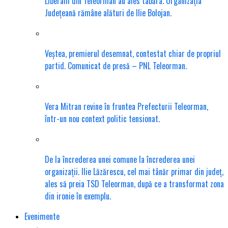
Liberalii din Teleorman au ales tabăra. Organizația
Județeană rămâne alături de Ilie Bolojan.
Veștea, premierul desemnat, contestat chiar de propriul
partid. Comunicat de presă – PNL Teleorman.
Vera Mitran revine în fruntea Prefecturii Teleorman,
într-un nou context politic tensionat.
De la încrederea unei comune la încrederea unei
organizații. Ilie Lăzărescu, cel mai tânăr primar din județ,
ales să preia TSD Teleorman, după ce a transformat zona
din ironie în exemplu.
Evenimente