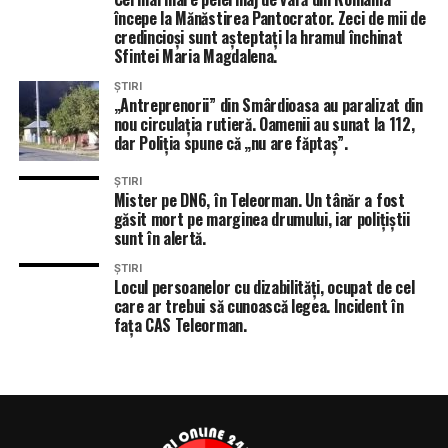
începe la Mănăstirea Pantocrator. Zeci de mii de
credincioși sunt așteptați la hramul închinat
Sfintei Maria Magdalena.
ȘTIRI
„Antreprenorii” din Smârdioasa au paralizat din
nou circulația rutieră. Oamenii au sunat la 112,
dar Poliția spune că „nu are făptaș”.
ȘTIRI
Mister pe DN6, în Teleorman. Un tânăr a fost
găsit mort pe marginea drumului, iar polițiștii
sunt în alertă.
ȘTIRI
Locul persoanelor cu dizabilități, ocupat de cel
care ar trebui să cunoască legea. Incident în
fața CAS Teleorman.