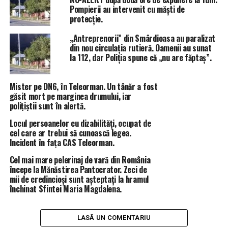
au blocat scurgerea normală. În aceste cazuri,
Pompierii au intervenit cu măști de
autoritățile locale au fost nevoite să intervină cu utilaje
protecție.
pentru deblocarea zonelor afectate.
„Antreprenorii” din Smârdioasa au paralizat
din nou circulația rutieră. Oamenii au sunat
Imaginile din teren au surprins un peisaj rar întâlnit în
la 112, dar Poliția spune că „nu are făptaș”.
luna martie. Au fost curți inundate, grădini acoperite de
gheață și bucăți de grindină care au transformat
temporar ulițele în suprafețe albe. Diferența a fost însă
Mister pe DN6, în Teleorman. Un tânăr a fost
găsit mort pe marginea drumului, iar
dată de violența fenomenelor, rafale de vânt, descărcări
polițiștii sunt în alertă.
electrice și cantități mari de apă într-un timp foarte
scurt.
Locul persoanelor cu dizabilități, ocupat de
cel care ar trebui să cunoască legea.
Incident în fața CAS Teleorman.
ISU Teleorman a precizat că pompierii rămân mobilizați,
cu întreaga tehnică din dotare, iar situația este
Cel mai mare pelerinaj de vară din România
monitorizată permanent prin dispeceratul integrat,
începe la Mănăstirea Pantocrator. Zeci de
mii de credincioși sunt așteptați la hramul
pentru ca intervențiile să fie realizate rapid acolo unde
închinat Sfintei Maria Magdalena.
apar probleme.
Episodul meteo a trecut, dar urmele lui rămân vizibile în
mai multe gospodării din județ, unde oamenii au de
LASĂ UN COMENTARIU