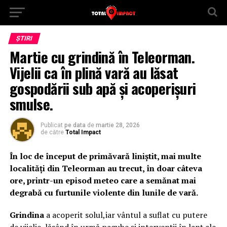
ȘTIRI
Martie cu grindină în Teleorman.
Vijelii ca în plină vară au lăsat
gospodării sub apă și acoperișuri
smulse.
Publicat
pe data
de
martie 28, 2026
de către
Total Impact
În loc de început de primăvară liniștit, mai multe
localități din Teleorman au trecut, în doar câteva
ore, printr-un episod meteo care a semănat mai
degrabă cu furtunile violente din lunile de vară.
Grindina
a acoperit solul,iar vântul a suflat cu putere