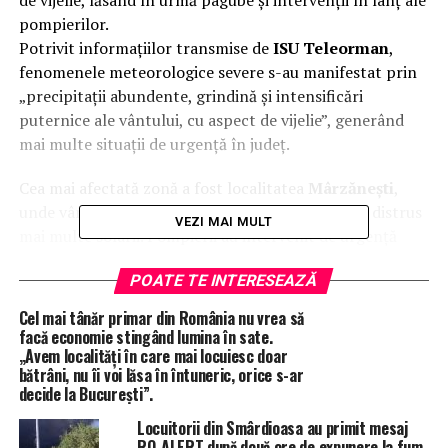
de vijelie, lăsând în urmă pagube și intervenții în lanț ale
pompierilor.
Potrivit informațiilor transmise de
ISU
Teleorman
,
fenomenele meteorologice severe s-au manifestat prin
„precipitații abundente, grindină și intensificări
puternice ale vântului, cu aspect de vijelie”, generând
mai multe situații de urgență în județ.
Cea mai afectată zonă a fost localitatea
Mârzănești
,
unde vântul a smuls acoperișul unei locuințe și a distrus
VEZI MAI MULT
mai multe solarii. Pompierii au intervenit de urgență
pentru îndepărtarea elementelor desprinse, astfel încât
POATE TE INTERESEAZĂ
să prevină alte pericole pentru locuitori.
În paralel, în
Drăgănești de Vede, Talpa
Bâscoveni,
Cel mai tânăr primar din România nu vrea să
Însurăței, Brebina, Albești și
Cucuieți
, echipajele
facă economie stingând lumina în sate.
„Avem localități în care mai locuiesc doar
operative au fost mobilizate pentru evacuarea apei din
bătrâni, nu îi voi lăsa în întuneric, orice s-ar
curți și gospodării. Intervențiile s-au făcut cu
decide la București”.
motopompe, în condițiile în care acumulările de apă au
Locuitorii din Smârdioasa au primit mesaj
fost accentuate de șanțurile și canalele colmatate, care
RO-ALERT după două ore de expunere la fum.