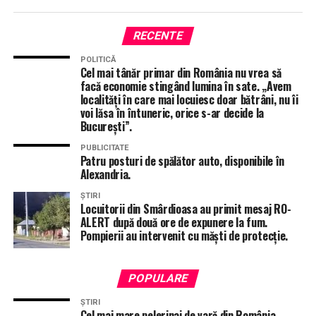
reparat acoperișuri, de curățat curți și de repus lucrurile
în ordine după o zi care, pentru final de martie, a arătat
mai degrabă ca o furtună de vară.
RECENTE
POLITICĂ
Cel mai tânăr primar din România nu vrea să
facă economie stingând lumina în sate. „Avem
localități în care mai locuiesc doar bătrâni, nu îi
voi lăsa în întuneric, orice s-ar decide la
București”.
PUBLICITATE
Patru posturi de spălător auto, disponibile în
Alexandria.
ȘTIRI
Locuitorii din Smârdioasa au primit mesaj RO-
ALERT după două ore de expunere la fum.
Pompierii au intervenit cu măști de protecție.
POPULARE
ȘTIRI
Cel mai mare pelerinaj de vară din România