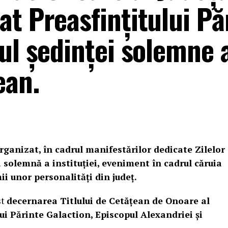
t Preasfințitului Pă
ul ședinței solemne 
ean.
ganizat, în cadrul manifestărilor dedicate Zilelor
 solemnă a instituției, eveniment în cadrul căruia
ii unor personalități din județ.
st
decernarea Titlului de Cetățean de Onoare al
ui Părinte Galaction, Episcopul Alexandriei și