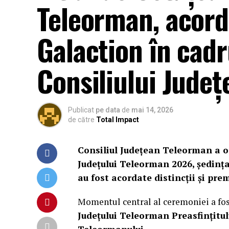
Teleorman, acorda
Galaction în cadr
Consiliului Județ
Publicat
pe data
de
mai 14, 2026
de către
Total Impact
Consiliul Județean Teleorman a or
Județului Teleorman 2026, ședința
au fost acordate distincții și prem
Momentul central al ceremoniei a fo
Județului Teleorman Preasfințitul