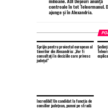
milioane. ADI Deșeuri anunță
controale în tot Teleormanul. D
ajunge și în Alexandria.
PO
Sprijin pentru proiectul european al
Ședință
tinerilor din Alexandria: „Vor fi
Teleor
consultați în deciziile care privesc
explica
județul”
Incredibil! Un candidat la funcția de
consilier județean, pumni pe stradă