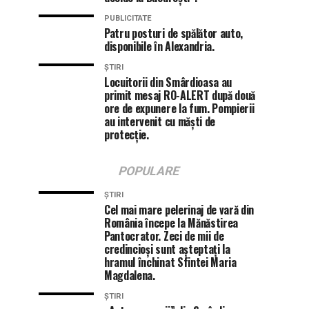
PUBLICITATE
Patru posturi de spălător auto,
disponibile în Alexandria.
ȘTIRI
Locuitorii din Smârdioasa au
primit mesaj RO-ALERT după două
ore de expunere la fum. Pompierii
au intervenit cu măști de
protecție.
POPULARE
ȘTIRI
Cel mai mare pelerinaj de vară din
România începe la Mănăstirea
Pantocrator. Zeci de mii de
credincioși sunt așteptați la
hramul închinat Sfintei Maria
Magdalena.
ȘTIRI