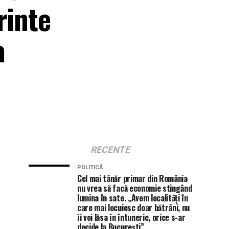
rinte
a
RECENTE
POLITICĂ
Cel mai tânăr primar din România
nu vrea să facă economie stingând
lumina în sate. „Avem localități în
care mai locuiesc doar bătrâni, nu
îi voi lăsa în întuneric, orice s-ar
decide la București”.