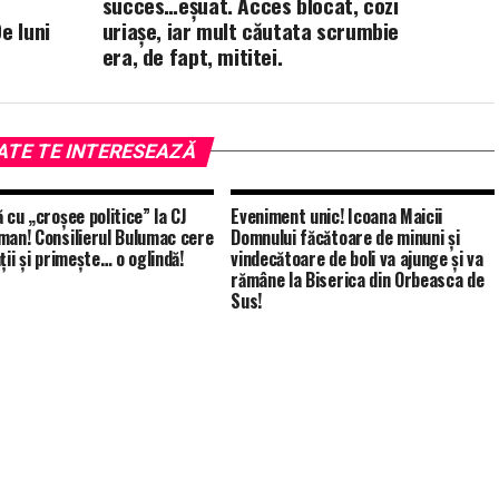
succes…eșuat. Acces blocat, cozi
e luni
uriașe, iar mult căutata scrumbie
era, de fapt, mititei.
ATE TE INTERESEAZĂ
 cu „croșee politice” la CJ
Eveniment unic! Icoana Maicii
man! Consilierul Bulumac cere
Domnului făcătoare de minuni și
ții și primește… o oglindă!
vindecătoare de boli va ajunge și va
rămâne la Biserica din Orbeasca de
Sus!