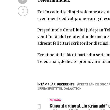
Teleormanului.
Tot în cadrul ședinței solemne a avut
eveniment dedicat promovării și recun
Președintele Consiliului Județean Te
venit în rândul cetățenilor de onoare 
adresat felicitări scriitorilor distinși
Evenimentul a făcut parte din seria m
Teleorman, dedicate promovării identit
ÎNTÂMPLĂRI RECERENTE
CETATEAN DE ONOA
PREASFINTITUL GALACTION
NU RATA
Gunoiul aruncat „la grămadă” 