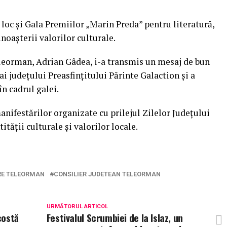
 loc și Gala Premiilor „Marin Preda” pentru literatură,
oașterii valorilor culturale.
leorman, Adrian Gâdea, i-a transmis un mesaj de bun
ai județului Preasfințitului Părinte Galaction și a
 în cadrul galei.
anifestărilor organizate cu prilejul Zilelor Județului
ății culturale și valorilor locale.
RE TELEORMAN
CONSILIER JUDETEAN TELEORMAN
URMĂTORUL ARTICOL
costă
Festivalul Scrumbiei de la Islaz, un