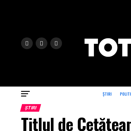
ȘTIRI
POLIT
ȘTIRI
Titlul de Cetățea