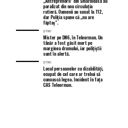
„Antreprenorii” din Smârdioasa au
paralizat din nou circulația
rutieră. Oamenii au sunat la 112,
dar Poliția spune că „nu are
făptaș”.
ȘTIRI
Mister pe DN6, în Teleorman. Un
tânăr a fost găsit mort pe
marginea drumului, iar polițiștii
sunt în alertă.
ȘTIRI
Locul persoanelor cu dizabilități,
ocupat de cel care ar trebui să
cunoască legea. Incident în fața
CAS Teleorman.