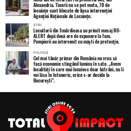
Alexandria. Tinerii nu se pot muta, 70 de
locuințe sunt blocate de lipsa intervenției
Agenției Naționale de Locuințe.
ȘTIRI
Locuitorii din Smârdioasa au primit mesaj RO-
ALERT după două ore de expunere la fum.
Pompierii au intervenit cu măști de protecție.
POLITICĂ
Cel mai tânăr primar din România nu vrea să
facă economie stingând lumina în sate. „Avem
localități în care mai locuiesc doar bătrâni, nu îi
voi lăsa în întuneric, orice s-ar decide la
București”.