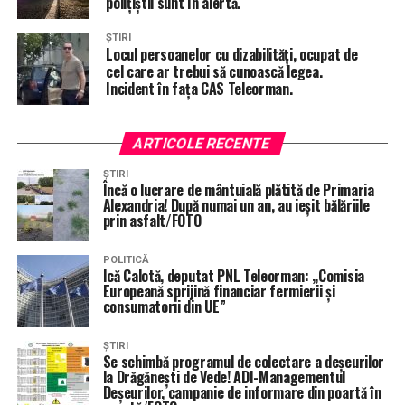
polițiștii sunt în alertă.
ȘTIRI
Locul persoanelor cu dizabilități, ocupat de
cel care ar trebui să cunoască legea.
Incident în fața CAS Teleorman.
ARTICOLE RECENTE
ȘTIRI
Încă o lucrare de mântuială plătită de Primaria
Alexandria! După numai un an, au ieșit bălăriile
prin asfalt/FOTO
POLITICĂ
Ică Calotă, deputat PNL Teleorman: „Comisia
Europeană sprijină financiar fermierii şi
consumatorii din UE”
ȘTIRI
Se schimbă programul de colectare a deșeurilor
la Drăgănești de Vede! ADI-Managementul
Deșeurilor, campanie de informare din poartă în