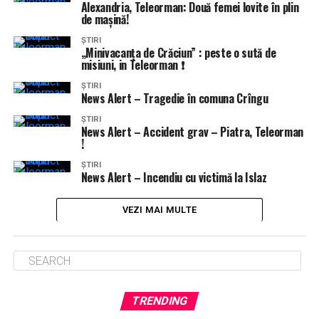
Alexandria, Teleorman: Două femei lovite în plin
de mașină!
ȘTIRI
„Minivacanța de Crăciun” : peste o sută de
misiuni, in Teleorman ❗
ȘTIRI
News Alert – Tragedie în comuna Crîngu
ȘTIRI
News Alert – Accident grav – Piatra, Teleorman
!
ȘTIRI
News Alert – Incendiu cu victimă la Islaz
VEZI MAI MULTE
TRENDING