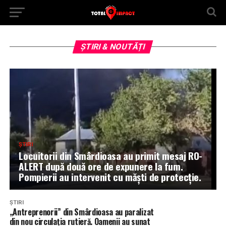
Cel mai tânăr primar din România nu vrea să
facă economie stingând lumina în sate. „Avem
localități în care mai locuiesc doar bătrâni, nu
îi voi lăsa în întuneric, orice s-ar decide la
București”.
ȘTIRI & NOUTĂȚI
ȘTIRI
Locuitorii din Smârdioasa au primit mesaj RO-
ALERT după două ore de expunere la fum.
Pompierii au intervenit cu măști de protecție.
ȘTIRI
„Antreprenorii” din Smârdioasa au paralizat
din nou circulația rutieră. Oamenii au sunat