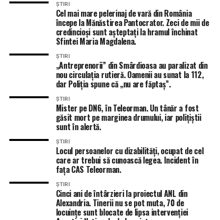
ȘTIRI
Cel mai mare pelerinaj de vară din România
începe la Mănăstirea Pantocrator. Zeci de mii de
credincioși sunt așteptați la hramul închinat
Sfintei Maria Magdalena.
ȘTIRI
„Antreprenorii” din Smârdioasa au paralizat din
nou circulația rutieră. Oamenii au sunat la 112,
dar Poliția spune că „nu are făptaș”.
ȘTIRI
Mister pe DN6, în Teleorman. Un tânăr a fost
găsit mort pe marginea drumului, iar polițiștii
sunt în alertă.
ȘTIRI
Locul persoanelor cu dizabilități, ocupat de cel
care ar trebui să cunoască legea. Incident în
fața CAS Teleorman.
ȘTIRI
Cinci ani de întârzieri la proiectul ANL din
Alexandria. Tinerii nu se pot muta, 70 de
locuințe sunt blocate de lipsa intervenției