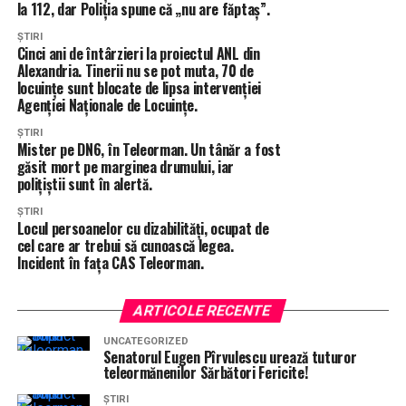
la 112, dar Poliția spune că „nu are făptaș”.
ȘTIRI
Cinci ani de întârzieri la proiectul ANL din
Alexandria. Tinerii nu se pot muta, 70 de
locuințe sunt blocate de lipsa intervenției
Agenției Naționale de Locuințe.
ȘTIRI
Mister pe DN6, în Teleorman. Un tânăr a fost
găsit mort pe marginea drumului, iar
polițiștii sunt în alertă.
ȘTIRI
Locul persoanelor cu dizabilități, ocupat de
cel care ar trebui să cunoască legea.
Incident în fața CAS Teleorman.
ARTICOLE RECENTE
UNCATEGORIZED
Senatorul Eugen Pîrvulescu urează tuturor
teleormănenilor Sărbători Fericite!
ȘTIRI