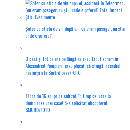
Șofer cu sticla de vin după el: „eu eram pasager, nu știu
unde e șoferul”
O casă și tot ce era pe lângă ea s-au făcut scrum în
Alexandria! Pompierii erau plecați să stingă incendiul
nesimțirii la Smârdioasa/FOTO
Tânăr de 16 ani prins sub zid, în timp ce lucra la
demolarea unei case! S-a solicitat elicopterul
SMURD/FOTO