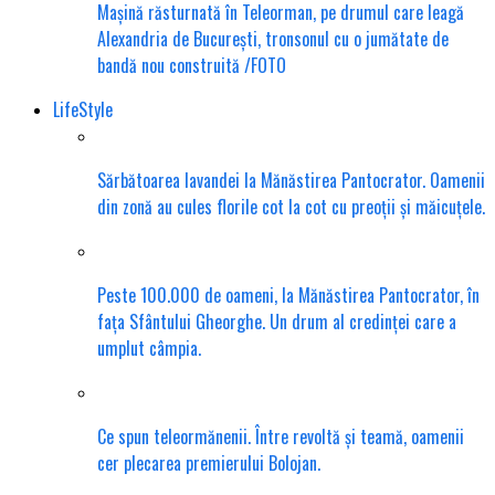
Mașină răsturnată în Teleorman, pe drumul care leagă
Alexandria de București, tronsonul cu o jumătate de
bandă nou construită /FOTO
LifeStyle
Sărbătoarea lavandei la Mănăstirea Pantocrator. Oamenii
din zonă au cules florile cot la cot cu preoții și măicuțele.
Peste 100.000 de oameni, la Mănăstirea Pantocrator, în
fața Sfântului Gheorghe. Un drum al credinței care a
umplut câmpia.
Ce spun teleormănenii. Între revoltă și teamă, oamenii
cer plecarea premierului Bolojan.