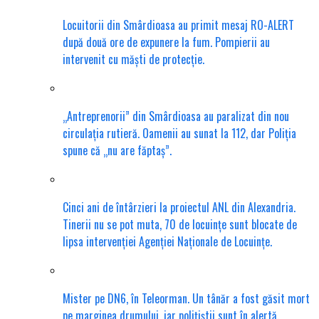
Locuitorii din Smârdioasa au primit mesaj RO-ALERT
după două ore de expunere la fum. Pompierii au
intervenit cu măști de protecție.
„Antreprenorii” din Smârdioasa au paralizat din nou
circulația rutieră. Oamenii au sunat la 112, dar Poliția
spune că „nu are făptaș”.
Cinci ani de întârzieri la proiectul ANL din Alexandria.
Tinerii nu se pot muta, 70 de locuințe sunt blocate de
lipsa intervenției Agenției Naționale de Locuințe.
Mister pe DN6, în Teleorman. Un tânăr a fost găsit mort
pe marginea drumului, iar polițiștii sunt în alertă.