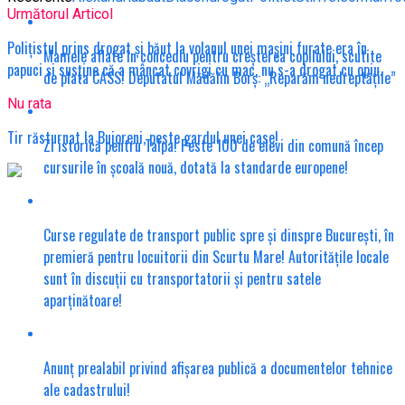
Următorul Articol
Polițistul prins drogat și băut la volanul unei mașini furate era în
Mamele aflate în concediu pentru creșterea copilului, scutite
papuci și susține că a mâncat covrigi cu mac, nu s-a drogat cu opiu.
de plata CASS! Deputatul Mădălin Borș: „Reparăm nedreptățile”
Nu rata
Tir răsturnat la Bujoreni, peste gardul unei case!
Zi istorică pentru Talpa! Peste 100 de elevi din comună încep
cursurile în școală nouă, dotată la standarde europene!
Curse regulate de transport public spre și dinspre București, în
premieră pentru locuitorii din Scurtu Mare! Autoritățile locale
sunt în discuții cu transportatorii și pentru satele
aparținătoare!
Anunț prealabil privind afișarea publică a documentelor tehnice
ale cadastrului!