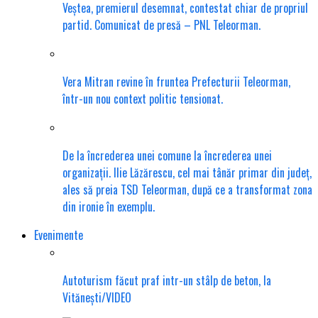
Veștea, premierul desemnat, contestat chiar de propriul
partid. Comunicat de presă – PNL Teleorman.
Vera Mitran revine în fruntea Prefecturii Teleorman,
într-un nou context politic tensionat.
De la încrederea unei comune la încrederea unei
organizații. Ilie Lăzărescu, cel mai tânăr primar din județ,
ales să preia TSD Teleorman, după ce a transformat zona
din ironie în exemplu.
Evenimente
Autoturism făcut praf intr-un stâlp de beton, la
Vitănești/VIDEO