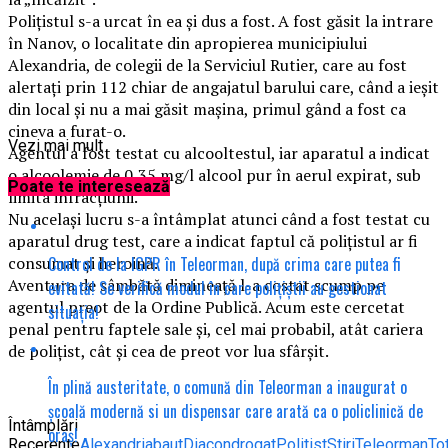
Polițistul s-a urcat în ea și dus a fost. A fost găsit la intrare
în Nanov, o localitate din apropierea municipiului
Alexandria, de colegii de la Serviciul Rutier, care au fost
alertați prin 112 chiar de angajatul barului care, când a ieșit
din local și nu a mai găsit mașina, primul gând a fost ca
cineva a furat-o.
Vezi mai mult
Agentul a fost testat cu alcooltestul, iar aparatul a indicat
o alcoolemie de 0,35 mg/l alcool pur în aerul expirat, sub
Poate te interesează
limita infracțiunii.
Nu același lucru s-a întâmplat atunci când a fost testat cu
aparatul drug test, care a indicat faptul că polițistul ar fi
Control de la IGPR în Teleorman, după crima care putea fi
consumat și heroină.
Aventura de sâmbătă dimineață l-a costat scump pe
evitată! Se verifică modul în care polițiștii au gestionat
agentul preot de la Ordine Publică. Acum este cercetat
situația!
penal pentru faptele sale și, cel mai probabil, atât cariera
de polițist, cât și cea de preot vor lua sfârșit.
În plină austeritate, o comună din Teleorman a inaugurat o
școală modernă si un dispensar care arată ca o policlinică de
Întâmplări
oraș!
Recerente
Alexandria
baut
Diacon
drogat
Politist
Stiri
Teleorman
To