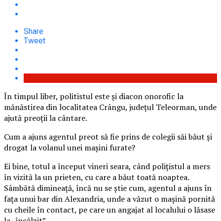
Share
Tweet
În timpul liber, politistul este și diacon onorofic la
mănăstirea din localitatea Crângu, județul Teleorman, unde
ajută preoții la cântare.
Cum a ajuns agentul preot să fie prins de colegii săi băut și
drogat la volanul unei mașini furate?
Ei bine, totul a început vineri seara, când polițistul a mers
în vizită la un prieten, cu care a băut toată noaptea.
Sâmbătă dimineață, încă nu se știe cum, agentul a ajuns în
fața unui bar din Alexandria, unde a văzut o mașină pornită
cu cheile în contact, pe care un angajat al localului o lăsase
la „încălzit”.