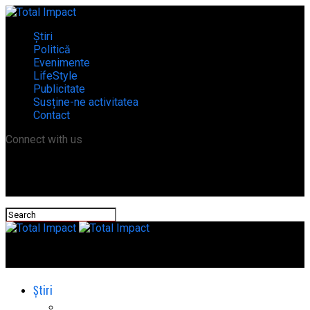
Știri
Politică
Evenimente
LifeStyle
Publicitate
Susține-ne activitatea
Contact
Connect with us
Total Impact
Știri