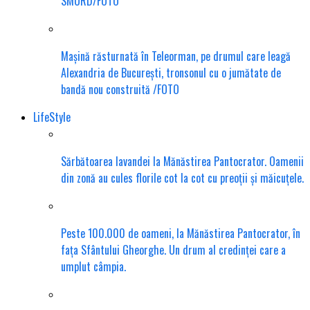
SMURD/FOTO
Mașină răsturnată în Teleorman, pe drumul care leagă
Alexandria de București, tronsonul cu o jumătate de
bandă nou construită /FOTO
LifeStyle
Sărbătoarea lavandei la Mănăstirea Pantocrator. Oamenii
din zonă au cules florile cot la cot cu preoții și măicuțele.
Peste 100.000 de oameni, la Mănăstirea Pantocrator, în
fața Sfântului Gheorghe. Un drum al credinței care a
umplut câmpia.