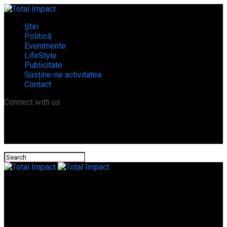
Știri
Politică
Evenimente
LifeStyle
Publicitate
Susține-ne activitatea
Contact
Connect with us
Total Impact
Zi istorică pentru Talpa! Peste 100 de elevi din comună încep
cursurile în școală nouă, dotată la standarde europene!