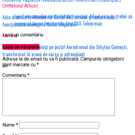
modernă Talpa
Stiri Alexandria
Stiri Teleorman
Totalimpact
Următorul Articol
Locul persoanelor cu dizabilități, ocupat de cel care ar trebui să
Adio drumuri la Alexandria! Biroul de Permise și Înmatriculări
cunoască legea. Incident în fața CAS Teleorman.
funcționează acum și la Turnu Măgurele!
Lasă un comentariu
Nu rata
Teleormanul prinde viață pe pistă! Aerodromul din Siliștea Gumești,
Lasă un răspuns
transformat în arenă de curse și adrenalină!
Adresa ta de email nu va fi publicată.
Câmpurile obligatorii
sunt marcate cu
*
Comentariu
*
Nume
*