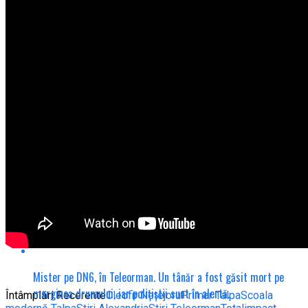
Locuitorii din Smârdioasa au primit mesaj RO-ALERT după două
ore de expunere la fum. Pompierii au intervenit cu măști de
protecție.
„Antreprenorii” din Smârdioasa au paralizat din nou circulația
rutieră. Oamenii au sunat la 112, dar Poliția spune că „nu are
făptaș”.
Cinci ani de întârzieri la proiectul ANL din Alexandria. Tinerii nu
se pot muta, 70 de locuințe sunt blocate de lipsa intervenției
Agenției Naționale de Locuințe.
Mister pe DN6, în Teleorman. Un tânăr a fost găsit mort pe
marginea drumului, iar polițiștii sunt în alertă.
Întâmplări Recerente
Cleofir Netejoru
Primar Talpa
Scoala