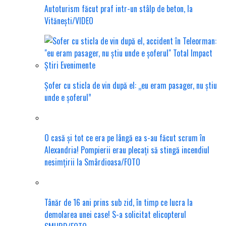
Autoturism făcut praf intr-un stâlp de beton, la
Vitănești/VIDEO
Șofer cu sticla de vin după el: „eu eram pasager, nu știu
unde e șoferul”
O casă și tot ce era pe lângă ea s-au făcut scrum în
Alexandria! Pompierii erau plecați să stingă incendiul
nesimțirii la Smârdioasa/FOTO
Tânăr de 16 ani prins sub zid, în timp ce lucra la
demolarea unei case! S-a solicitat elicopterul