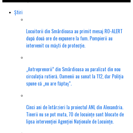
Știri
Locuitorii din Smârdioasa au primit mesaj RO-ALERT
după două ore de expunere la fum. Pompierii au
intervenit cu măști de protecție.
„Antreprenorii” din Smârdioasa au paralizat din nou
circulația rutieră. Oamenii au sunat la 112, dar Poliția
spune că „nu are făptaș”.
Cinci ani de întârzieri la proiectul ANL din Alexandria.
Tinerii nu se pot muta, 70 de locuințe sunt blocate de
lipsa intervenției Agenției Naționale de Locuințe.