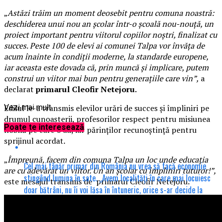
„
Astăzi trăim un moment deosebit pentru comuna noastră:
deschiderea unui nou an școlar într-o școală nou-nouță, un
proiect important pentru viitorul copiilor noștri, finalizat cu
succes. Peste 100 de elevi ai comunei Talpa vor învăța de
acum înainte în condiții moderne, la standarde europene,
iar aceasta este dovada că, prin muncă și implicare, putem
construi un viitor mai bun pentru generațiile care vin”,
a
declarat
primarul Cleofir Netejoru.
Edilul le-a transmis elevilor urări de succes și împliniri pe
Vezi mai mult
drumul cunoașterii, profesorilor respect pentru misiunea
Poate te interesează
nobilă pe care o au, iar părinților recunoștință pentru
sprijinul acordat.
„
Împreună, facem din comuna Talpa un loc unde educația
Cel mai tânăr primar din România nu vrea să facă economie
are cu adevărat un viitor. Un an școlar cu împliniri tuturor!”,
stingând lumina în sate. „Avem localități în care mai locuiesc
este mesajul transmis de primarul Cleofir Netejoru.
doar bătrâni, nu îi voi lăsa în întuneric, orice s-ar decide la
București”.