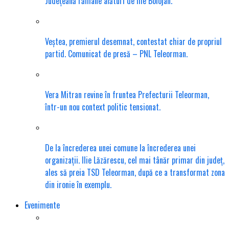
Județeană rămâne alături de Ilie Bolojan.
Veștea, premierul desemnat, contestat chiar de propriul
partid. Comunicat de presă – PNL Teleorman.
Vera Mitran revine în fruntea Prefecturii Teleorman,
într-un nou context politic tensionat.
De la încrederea unei comune la încrederea unei
organizații. Ilie Lăzărescu, cel mai tânăr primar din județ,
ales să preia TSD Teleorman, după ce a transformat zona
din ironie în exemplu.
Evenimente