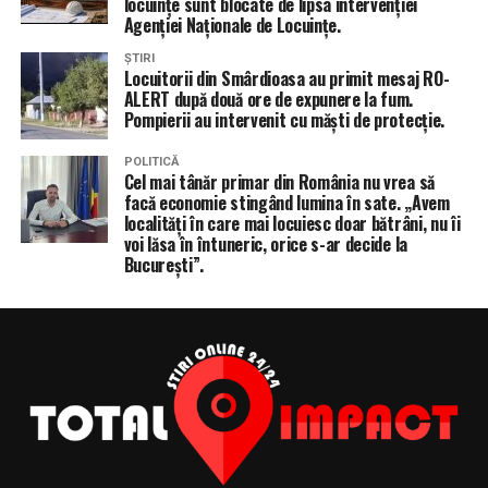
locuințe sunt blocate de lipsa intervenției
Agenției Naționale de Locuințe.
ȘTIRI
Locuitorii din Smârdioasa au primit mesaj RO-
ALERT după două ore de expunere la fum.
Pompierii au intervenit cu măști de protecție.
POLITICĂ
Cel mai tânăr primar din România nu vrea să
facă economie stingând lumina în sate. „Avem
localități în care mai locuiesc doar bătrâni, nu îi
voi lăsa în întuneric, orice s-ar decide la
București”.