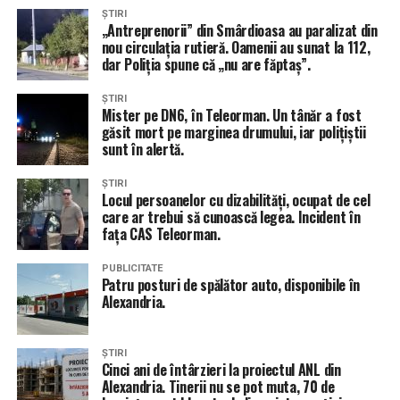
ȘTIRI
„Antreprenorii” din Smârdioasa au paralizat din
nou circulația rutieră. Oamenii au sunat la 112,
dar Poliția spune că „nu are făptaș”.
ȘTIRI
Mister pe DN6, în Teleorman. Un tânăr a fost
găsit mort pe marginea drumului, iar polițiștii
sunt în alertă.
ȘTIRI
Locul persoanelor cu dizabilități, ocupat de cel
care ar trebui să cunoască legea. Incident în
fața CAS Teleorman.
PUBLICITATE
Patru posturi de spălător auto, disponibile în
Alexandria.
ȘTIRI
Cinci ani de întârzieri la proiectul ANL din
Alexandria. Tinerii nu se pot muta, 70 de