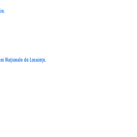
ie.
iei Naționale de Locuințe.