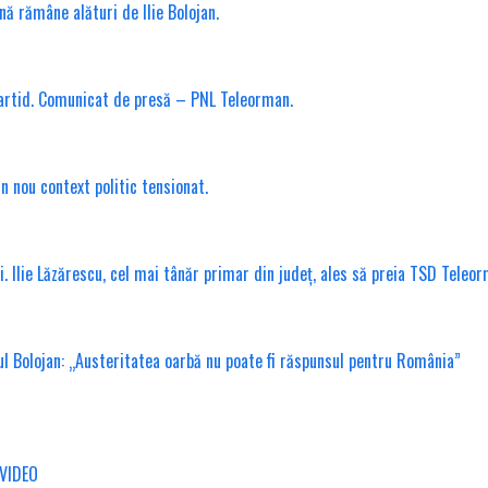
nă rămâne alături de Ilie Bolojan.
partid. Comunicat de presă – PNL Teleorman.
n nou context politic tensionat.
. Ilie Lăzărescu, cel mai tânăr primar din județ, ales să preia TSD Teleo
 Bolojan: „Austeritatea oarbă nu poate fi răspunsul pentru România”
/VIDEO