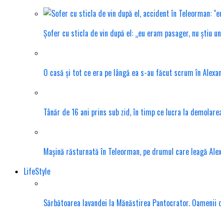
Șofer cu sticla de vin după el: „eu eram pasager, nu știu u
O casă și tot ce era pe lângă ea s-au făcut scrum în Alexa
Tânăr de 16 ani prins sub zid, în timp ce lucra la demolar
Mașină răsturnată în Teleorman, pe drumul care leagă Ale
LifeStyle
Sărbătoarea lavandei la Mănăstirea Pantocrator. Oamenii din