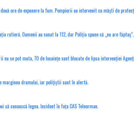
ouă ore de expunere la fum. Pompierii au intervenit cu măști de protecț
ția rutieră. Oamenii au sunat la 112, dar Poliția spune că „nu are făptaș”.
erii nu se pot muta, 70 de locuințe sunt blocate de lipsa intervenției Agenț
marginea drumului, iar polițiștii sunt în alertă.
ebui să cunoască legea. Incident în fața CAS Teleorman.