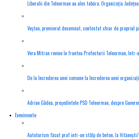
Liberalii din Teleorman au ales tabăra. Organizația Județea
Veștea, premierul desemnat, contestat chiar de propriul 
Vera Mitran revine în fruntea Prefecturii Teleorman, într-u
De la încrederea unei comune la încrederea unei organizații
Adrian Gâdea, președintele PSD Teleorman, despre Guvernul
Evenimente
Autoturism făcut praf intr-un stâlp de beton, la Vitănești