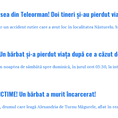
ea din Teleorman! Doi tineri și-au pierdut via
ntr-un accident rutier care a avut loc în localitatea Năsturelu. M
 Un bărbat și-a pierdut viața după ce a căzut 
n noaptea de sâmbătă spre duminică, în jurul orei 03:30, la in
CTIME! Un bărbat a murit încarcerat!
drumul care leagă Alexandria de Turnu Măgurele, aflat în reabi