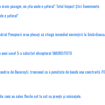
nde e șoferul”
ndria! Pompierii erau plecați să stingă incendiul nesimțirii la Smârdioas
ea unei case! S-a solicitat elicopterul SMURD/FOTO
xandria de București, tronsonul cu o jumătate de bandă nou construită /
 zonă au cules florile cot la cot cu preoții și măicuțele.