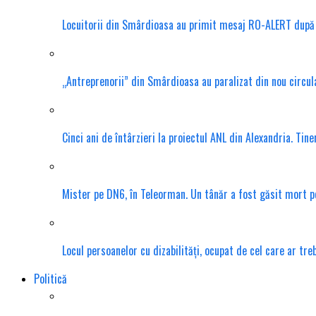
Locuitorii din Smârdioasa au primit mesaj RO-ALERT după d
„Antreprenorii” din Smârdioasa au paralizat din nou circula
Cinci ani de întârzieri la proiectul ANL din Alexandria. Tin
Mister pe DN6, în Teleorman. Un tânăr a fost găsit mort pe 
Locul persoanelor cu dizabilități, ocupat de cel care ar tr
Politică