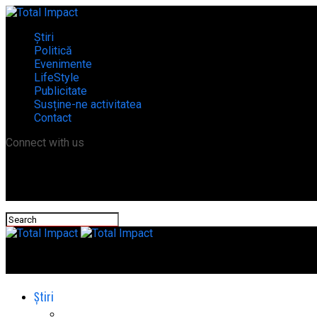
Știri
Politică
Evenimente
LifeStyle
Publicitate
Susține-ne activitatea
Contact
Connect with us
Total Impact
Știri