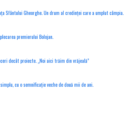
ața Sfântului Gheorghe. Un drum al credinței care a umplut câmpia.
 plecarea premierului Bolojan.
ri decât proiecte. „Noi aici trăim din vrăjeală”
 simplu, cu o semnificație veche de două mii de ani.