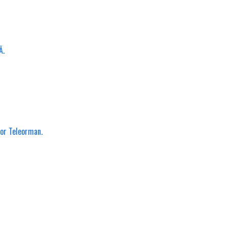
Ă.
lor Teleorman.