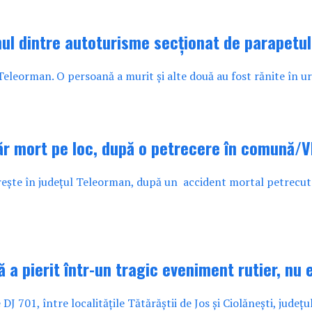
ul dintre autoturisme secționat de parapetu
Teleorman. O persoană a murit și alte două au fost rănite în ur
ăr mort pe loc, după o petrecere în comună/
ește în județul Teleorman, după un accident mortal petrecut 
gă a pierit într-un tragic eveniment rutier, n
 DJ 701, între localitățile Tătărăștii de Jos și Ciolănești, județ