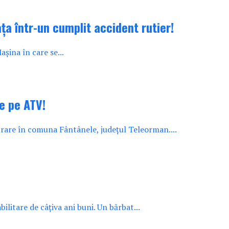
ța într-un cumplit accident rutier!
așina în care se...
de pe ATV!
trare în comuna Fântânele, județul Teleorman....
litare de câțiva ani buni. Un bărbat...