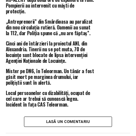
locului s-au deplasat rapid o autospecială de stingere cu
Pompierii au intervenit cu măști de
modul de descarcerare și o ambulanță SMURD din cadrul
protecție.
Detașamentului de Pompieri Zimnicea și două echipaje
„Antreprenorii” din Smârdioasa au paralizat
medicale SAJ Teleorman.
din nou circulația rutieră. Oamenii au sunat
Din păcate, la sosirea salvatorilor au fost găsite două
la 112, dar Poliția spune că „nu are făptaș”.
victime decedate, cu leziuni incompatibile cu viața,
Cinci ani de întârzieri la proiectul ANL din
dintre care una încarcerată, pe locul din dreapta față. Este
Alexandria. Tinerii nu se pot muta, 70 de
vorba de doi tineri, de 22 și 17 ani.
locuințe sunt blocate de lipsa intervenției
După extragerea persoanei încarcerate, pompierii au
Agenției Naționale de Locuințe.
continuat misiunea pentru asigurarea măsurilor P.S.I., iar
Mister pe DN6, în Teleorman. Un tânăr a fost
autoritățile competente au preluat cazul pentru
găsit mort pe marginea drumului, iar
cercetări”.
polițiștii sunt în alertă.
Locul persoanelor cu dizabilități, ocupat de
IPJ Teleorman:
cel care ar trebui să cunoască legea.
„La data de 29 iulie a.c., în jurul orei 05:35, polițiștii din
Incident în fața CAS Teleorman.
cadrul Poliției orașului Zimnicea au fost sesizați, prin
apel la 112, despre faptul că, pe D.N.5C, în localitatea
Năsturelu, s-a produs un accident de circulație, soldat cu
LASĂ UN COMENTARIU
victime omenești.