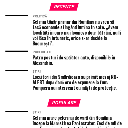
În fapt, în timp ce un tânăr de 22 de ani, ar fi condus un
RECENTE
autoturism, ar fi intrat în coliziune cu un copac, ulterior
fiind proiectat într-un stâlp din rețeaua de distribuție de
POLITICĂ
Cel mai tânăr primar din România nu vrea să
energie electrică.
facă economie stingând lumina în sate. „Avem
În urma accidentului, a rezultat decesul conducătorului
localități în care mai locuiesc doar bătrâni, nu îi
auto și al pasagerului (tânâr de 17 ani).
voi lăsa în întuneric, orice s-ar decide la
Polițiștii continuă cercetările pentru stabilirea tuturor
București”.
împrejurărilor în care s-a produs accidentul rutier”.
PUBLICITATE
Patru posturi de spălător auto, disponibile în
Alexandria.
ȘTIRI
Locuitorii din Smârdioasa au primit mesaj RO-
ALERT după două ore de expunere la fum.
Pompierii au intervenit cu măști de protecție.
POPULARE
ȘTIRI
Cel mai mare pelerinaj de vară din România
începe la Mănăstirea Pantocrator. Zeci de mii de