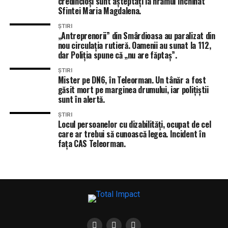
credincioși sunt așteptați la hramul închinat
Sfintei Maria Magdalena.
ȘTIRI
„Antreprenorii” din Smârdioasa au paralizat din
nou circulația rutieră. Oamenii au sunat la 112,
dar Poliția spune că „nu are făptaș”.
ȘTIRI
Mister pe DN6, în Teleorman. Un tânăr a fost
găsit mort pe marginea drumului, iar polițiștii
sunt în alertă.
ȘTIRI
Locul persoanelor cu dizabilități, ocupat de cel
care ar trebui să cunoască legea. Incident în
fața CAS Teleorman.
ÎNTÂMPLĂRI RECERENTE
ACCIDENT MORTAL NĂSTURELU
ACCIDENT MORTAL TELEORMAN
ACCIDENT RUTIER TRAGEDIE
GIURGIU
STIRI ALEXANDRIA
STIRI TELEORMAN
TOTAL IMPACT
ZIMNICEA