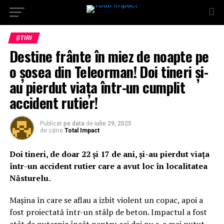
ȘTIRI
Destine frânte în miez de noapte pe
o șosea din Teleorman! Doi tineri și-
au pierdut viața într-un cumplit
accident rutier!
Publicat
pe data
de
iulie 29, 2025
de către
Total Impact
Doi tineri, de doar 22 și 17 de ani, și-au pierdut viața
într-un accident rutier care a avut loc în localitatea
Năsturelu.
Mașina în care se aflau a izbit violent un copac, apoi a
fost proiectată într-un stâlp de beton. Impactul a fost