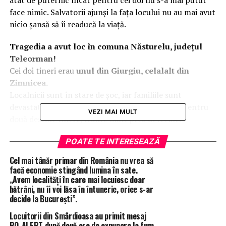
atât de puternic încât pentru cei doi nu s-a mai putut
face nimic. Salvatorii ajunși la fața locului nu au mai avut
nicio șansă să îi readucă la viață.
Tragedia a avut loc în comuna Năsturelu, județul
Teleorman!
Cei doi tineri erau
unul din Giurgiu, celalalt din
Zimnicea.
Localnicii sunt în stare de șoc, iar familiile sunt
devastate. Două comunități sunt astăzi în doliu pentru
VEZI MAI MULT
două destine tinere, frânte mult prea devreme.
CE SPUN AUTORITĂȚILE
POATE TE INTERESEAZĂ
ISU Teleorman:
Cel mai tânăr primar din România nu vrea să
„
Astăzi de dimineață, în jurul orei 05.40, am fost alertați
facă economie stingând lumina în sate.
de producerea unui eveniment rutier pe raza localității
„Avem localități în care mai locuiesc doar
bătrâni, nu îi voi lăsa în întuneric, orice s-ar
Năsturelu, cu posibilitatea ca două persoane să fie
decide la București”.
încarcerate.
Pentru gestionarea acestei situații de urgență, la fața
Locuitorii din Smârdioasa au primit mesaj
RO-ALERT după două ore de expunere la fum.