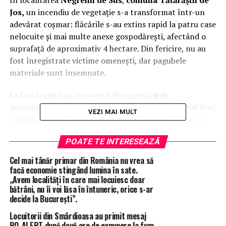
În localitatea
Negrenii de Sus
,
comuna Tătărăștii de
Jos,
un incendiu de vegetație s-a transformat într-un
adevărat coșmar: flăcările s-au extins rapid la patru case
nelocuite și mai multe anexe gospodărești, afectând o
suprafață de aproximativ 4 hectare. Din fericire, nu au
fost înregistrate victime omenești, dar pagubele
materiale sunt însemnate.
La fața locului au intervenit de urgență
trei
autospeciale de stingere, o autocisternă de 9000 litri,
VEZI MAI MULT
o ambulanță SMURD din cadrul ISU Teleorman, o
autospecială din cadrul SVSU Tătărăștii de Jos și o
POATE TE INTERESEAZĂ
autospecială din cadrul SVSU Scurtu Mare.
Cel mai tânăr primar din România nu vrea să
În același timp,
pompierii roșioreni intervin la un alt
facă economie stingând lumina în sate.
incendiu de vegetație periculos, situat între
„Avem localități în care mai locuiesc doar
bătrâni, nu îi voi lăsa în întuneric, orice s-ar
localitățile Zâmbreasca și Ciurari
, unde, din cauza
decide la București”.
vântului, focul amenință să cuprindă o cultură de
floarea-soarelui. La această intervenție participă
o
Locuitorii din Smârdioasa au primit mesaj
RO-ALERT după două ore de expunere la fum.