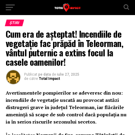
ȘTIRI
Cum era de așteptat! Incendiile de
vegetație fac prăpăd în Teleorman,
vântul puternic a extins focul la
casele oamenilor!
Publicat
pe data
de
iulie 27, 2025
de către
Total Impact
Avertismentele pompierilor se adeveresc din nou:
incendiile de vegetație uscată au provocat astăzi
distrugeri grave în județul Teleorman, iar flăcările
amenință să scape de sub control dacă populația nu
ia în serios riscurile sezonului secetos.