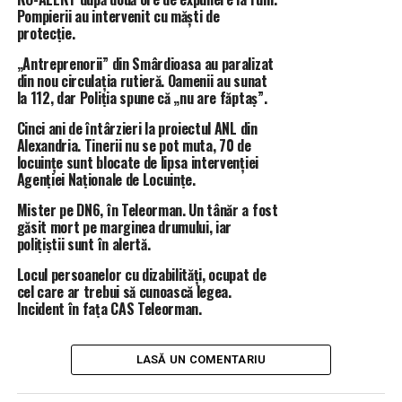
autospecială de stingere de la Detașamentul Roșiorii
Pompierii au intervenit cu măști de
de Vede și SVSU Zâmbreasca, cu un tractor cu
protecție.
plug/disc și o autocisternă.
„Antreprenorii” din Smârdioasa au paralizat
din nou circulația rutieră. Oamenii au sunat
Pentru moment, la
Negreni
pericolul a trecut,
la 112, dar Poliția spune că „nu are făptaș”.
incendiul a fost localizat și parțial lichidat, rămânând
doar mici focare fără risc de extindere.
Cinci ani de întârzieri la proiectul ANL din
Alexandria. Tinerii nu se pot muta, 70 de
Reprezentanții ISU Teleorman trag un nou semnal
locuințe sunt blocate de lipsa intervenției
de alarmă:
Agenției Naționale de Locuințe.
“
Incendiul de astăzi este dovada elocventă a pericolului
Mister pe DN6, în Teleorman. Un tânăr a fost
reprezentat de incendiile de vegetație uscată. Toți
găsit mort pe marginea drumului, iar
cetățenii trebuie să înțeleagă că astfel de situații pot să
polițiștii sunt în alertă.
mai aibă loc dacă nu manifestă responsabilitate și dacă
Locul persoanelor cu dizabilități, ocupat de
nu respectă măsurile de prevenire a incendiilor specifice
cel care ar trebui să cunoască legea.
sezonului secetos. Este obligația morală și civică a
Incident în fața CAS Teleorman.
fiecăruia dintre noi să prevenim astfel de tragedii.
Reamintim populației că arderea miriștilor, vegetației
uscate sau a resturilor vegetale este interzisă fără
LASĂ UN COMENTARIU
aprobare și supraveghere! Fiecare neglijență poate