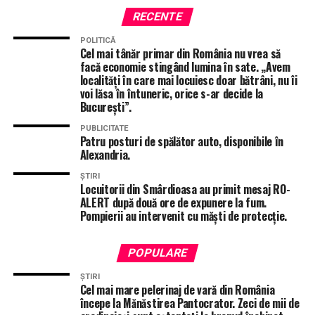
însemna o tragedie
”, a transmis ISU Teleorman.
RECENTE
POLITICĂ
Cel mai tânăr primar din România nu vrea să
facă economie stingând lumina în sate. „Avem
localități în care mai locuiesc doar bătrâni, nu îi
voi lăsa în întuneric, orice s-ar decide la
București”.
PUBLICITATE
Patru posturi de spălător auto, disponibile în
Alexandria.
ȘTIRI
Locuitorii din Smârdioasa au primit mesaj RO-
ALERT după două ore de expunere la fum.
Pompierii au intervenit cu măști de protecție.
POPULARE
ȘTIRI
Cel mai mare pelerinaj de vară din România
începe la Mănăstirea Pantocrator. Zeci de mii de