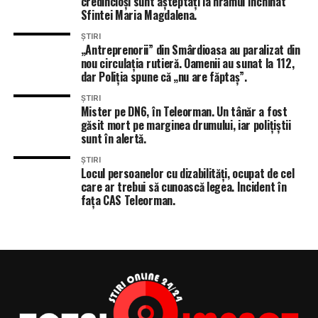
credincioși sunt așteptați la hramul închinat
Sfintei Maria Magdalena.
ȘTIRI
„Antreprenorii” din Smârdioasa au paralizat din
ÎNTÂMPLĂRI RECERENTE
INCEMDIU PERICULOS TATARASTI DE JOS NEGRENI
nou circulația rutieră. Oamenii au sunat la 112,
INCENDII VEGETATIE TELEORMAN
ISU TELEORMAN
dar Poliția spune că „nu are făptaș”.
STIRI ALEXANDRIA
STIRI TELEORMAN
TOTAL IMPACT
ȘTIRI
Mister pe DN6, în Teleorman. Un tânăr a fost
URMĂTORUL ARTICOL
Destine frânte în miez de noapte pe o șosea din
găsit mort pe marginea drumului, iar polițiștii
Teleorman! Doi tineri și-au pierdut viața într-un cumplit
sunt în alertă.
accident rutier!
ȘTIRI
Locul persoanelor cu dizabilități, ocupat de cel
NU RATA
care ar trebui să cunoască legea. Incident în
Sărbătoare la Talpa, comuna teleormăneană cu
fața CAS Teleorman.
schimbări mari! Comunitatea a sărbătorit autentic, cu
cheltuieli minime!