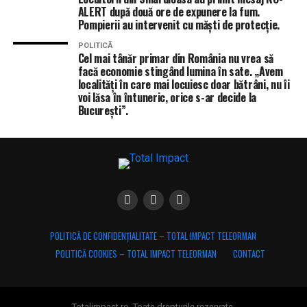
ALERT după două ore de expunere la fum.
Pompierii au intervenit cu măști de protecție.
POLITICĂ
Cel mai tânăr primar din România nu vrea să
facă economie stingând lumina în sate. „Avem
localități în care mai locuiesc doar bătrâni, nu îi
voi lăsa în întuneric, orice s-ar decide la
București”.
POLITICĂ DE CONFIDENȚIALITATE – TOTAL IMPACT TELEORMAN
POLITICĂ COOKIES – TOTAL IMPACT TELEORMAN
CONTACT
Totalimpact.ro. Toate drepturile rezervate.