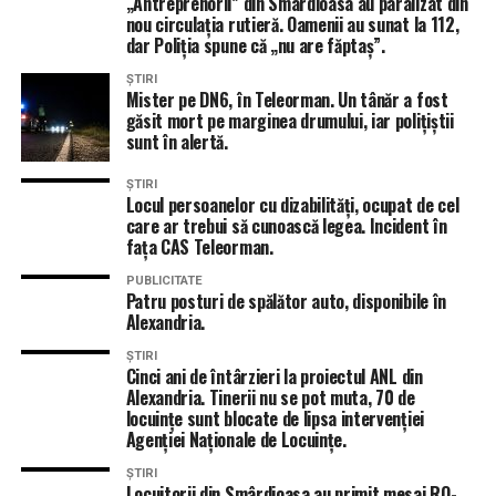
„Antreprenorii” din Smârdioasa au paralizat din
nou circulația rutieră. Oamenii au sunat la 112,
dar Poliția spune că „nu are făptaș”.
ȘTIRI
Mister pe DN6, în Teleorman. Un tânăr a fost
găsit mort pe marginea drumului, iar polițiștii
sunt în alertă.
ȘTIRI
Locul persoanelor cu dizabilități, ocupat de cel
care ar trebui să cunoască legea. Incident în
fața CAS Teleorman.
PUBLICITATE
Patru posturi de spălător auto, disponibile în
Alexandria.
ȘTIRI
Cinci ani de întârzieri la proiectul ANL din
Alexandria. Tinerii nu se pot muta, 70 de
locuințe sunt blocate de lipsa intervenției
Agenției Naționale de Locuințe.
ȘTIRI
Locuitorii din Smârdioasa au primit mesaj RO-