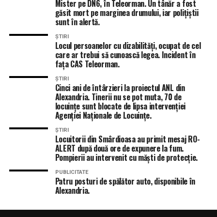
Mister pe DN6, în Teleorman. Un tânăr a fost
găsit mort pe marginea drumului, iar polițiștii
sunt în alertă.
ȘTIRI
Locul persoanelor cu dizabilități, ocupat de cel
care ar trebui să cunoască legea. Incident în
fața CAS Teleorman.
ȘTIRI
Cinci ani de întârzieri la proiectul ANL din
Alexandria. Tinerii nu se pot muta, 70 de
locuințe sunt blocate de lipsa intervenției
Agenției Naționale de Locuințe.
ȘTIRI
Locuitorii din Smârdioasa au primit mesaj RO-
ALERT după două ore de expunere la fum.
Pompierii au intervenit cu măști de protecție.
PUBLICITATE
Patru posturi de spălător auto, disponibile în
Alexandria.