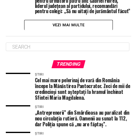
pentru următorii patru ani! Gabriel Florea,
liderul județean al partidului, recomandări
pentru colegi: „Să nu uitați de jurământul făcut”
VEZI MAI MULTE
TRENDING
ȘTIRI
Cel mai mare pelerinaj de vară din România
începe la Mănăstirea Pantocrator. Zeci de mii de
credincioși sunt așteptați la hramul închinat
Sfintei Maria Magdalena.
ȘTIRI
„Antreprenorii” din Smârdioasa au paralizat din
nou circulația rutieră. Oamenii au sunat la 112,
dar Poliția spune că „nu are făptaș”.
ȘTIRI