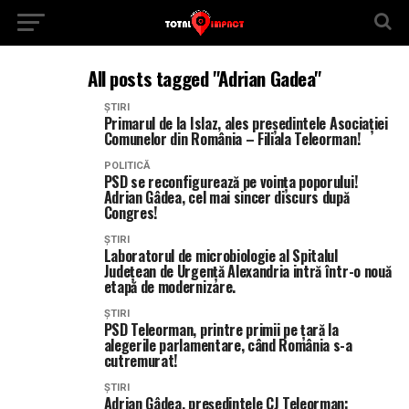
All posts tagged "Adrian Gadea"
ȘTIRI
Primarul de la Islaz, ales președintele Asociației
Comunelor din România – Filiala Teleorman!
POLITICĂ
PSD se reconfigurează pe voința poporului!
Adrian Gâdea, cel mai sincer discurs după
Congres!
ȘTIRI
Laboratorul de microbiologie al Spitalul
Județean de Urgență Alexandria intră într-o nouă
etapă de modernizare.
ȘTIRI
PSD Teleorman, printre primii pe țară la
alegerile parlamentare, când România s-a
cutremurat!
ȘTIRI
Adrian Gâdea, președintele CJ Teleorman: