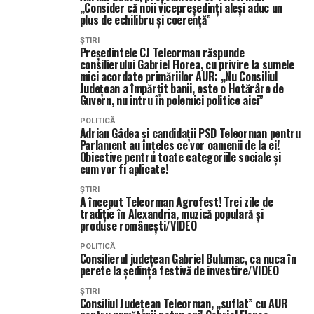
„Consider că noii vicepreședinți aleși aduc un
plus de echilibru și coerență”
ȘTIRI
Președintele CJ Teleorman răspunde
consilierului Gabriel Florea, cu privire la sumele
mici acordate primăriilor AUR: „Nu Consiliul
Județean a împărțit banii, este o Hotărâre de
Guvern, nu intru în polemici politice aici”
POLITICĂ
Adrian Gâdea și candidații PSD Teleorman pentru
Parlament au înțeles ce vor oamenii de la ei!
Obiective pentru toate categoriile sociale și
cum vor fi aplicate!
ȘTIRI
A început Teleorman Agrofest! Trei zile de
tradiție în Alexandria, muzică populară și
produse românești/VIDEO
POLITICĂ
Consilierul județean Gabriel Bulumac, ca nuca în
perete la ședința festivă de investire/VIDEO
ȘTIRI
Consiliul Județean Teleorman, „suflat” cu AUR