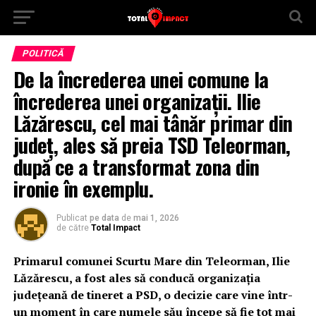
POLITICĂ
De la încrederea unei comune la
încrederea unei organizații. Ilie
Lăzărescu, cel mai tânăr primar din
județ, ales să preia TSD Teleorman,
după ce a transformat zona din
ironie în exemplu.
Publicat
pe data
de
mai 1, 2026
de către
Total Impact
Primarul comunei Scurtu Mare din Teleorman, Ilie
Lăzărescu, a fost ales să conducă organizația
județeană de tineret a PSD, o decizie care vine într-
un moment în care numele său începe să fie tot mai