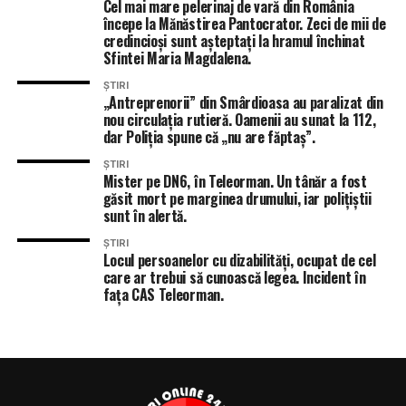
Cel mai mare pelerinaj de vară din România
de empatie care nu pare conjuncturală, ci integrată în
începe la Mănăstirea Pantocrator. Zeci de mii de
credincioși sunt așteptați la hramul închinat
modul în care își exercită funcția publică, iar acest
Sfintei Maria Magdalena.
detaliu devine relevant într-un context în care
administrația locală este adesea percepută ca distantă
ȘTIRI
„Antreprenorii” din Smârdioasa au paralizat din
față de problemele reale ale oamenilor.
nou circulația rutieră. Oamenii au sunat la 112,
dar Poliția spune că „nu are făptaș”.
Alegerea în fruntea TSD Teleorman
poate fi citită, în
acest context, și ca un
ȘTIRI
semnal mai larg privind modul
Mister pe DN6, în Teleorman. Un tânăr a fost
în care PSD încearcă să-și recalibreze structurile din
găsit mort pe marginea drumului, iar polițiștii
teritoriu, oferind vizibilitate unor tineri care nu doar
sunt în alertă.
că bifează criteriul de vârstă, dar vin și cu rezultate
ȘTIRI
concrete
. Rămâne de văzut în ce măsură acest tip de
Locul persoanelor cu dizabilități, ocupat de cel
care ar trebui să cunoască legea. Incident în
promovare va deveni regulă, însă, cel puțin în acest caz,
fața CAS Teleorman.
decizia pare să urmeze un traseu firesc, construit mai
întâi în administrația locală și abia apoi validat politic.