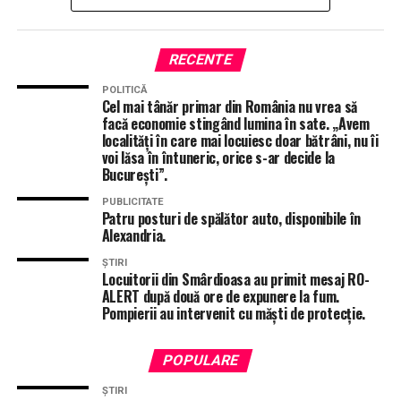
consecvență.
Schimbările din comună sunt invocate tot mai des de
RECENTE
oameni din zonă, iar proiectele aflate în derulare,
POLITICĂ
inclusiv cel privind
înființarea unui centru destinat
Cel mai tânăr primar din România nu vrea să
facă economie stingând lumina în sate. „Avem
persoanelor cu dizabilități,
unde acestea să
localități în care mai locuiesc doar bătrâni, nu îi
beneficieze de îngrijire și asistență medicală, conturează
voi lăsa în întuneric, orice s-ar decide la
o abordare orientată nu doar spre infrastructură, ci și
București”.
spre componenta socială.
PUBLICITATE
Patru posturi de spălător auto, disponibile în
În același timp,
Lăzărescu și-a construit o relație
Alexandria.
directă cu comunitatea
, una care nu se limitează la
ȘTIRI
atribuțiile administrative. De la sprijin punctual pentru
Locuitorii din Smârdioasa au primit mesaj RO-
persoane cu probleme de sănătate, până la soluții de
ALERT după două ore de expunere la fum.
Pompierii au intervenit cu măști de protecție.
transport către unități medicale pentru cei care nu se
pot descurca singuri, implicarea sa a fost remarcată
inclusiv de colegi mai experimentați, care îl numesc, nu
POPULARE
fără o doză de familiaritate, „ăla micu’ de la Scurtu”.
ȘTIRI
Formarea sa inițială, cea de preot, se reflectă într-un tip