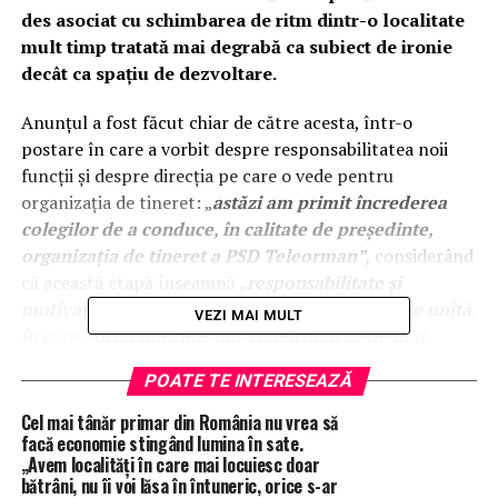
des asociat cu schimbarea de ritm dintr-o localitate
mult timp tratată mai degrabă ca subiect de ironie
decât ca spațiu de dezvoltare.
Anunțul a fost făcut chiar de către acesta, într-o
postare în care a vorbit despre responsabilitatea noii
funcții și despre direcția pe care o vede pentru
organizația de tineret: „
astăzi am primit încrederea
colegilor de a conduce, în calitate de președinte,
organizația de tineret a PSD Teleorman”,
considerând
că această etapă înseamnă „
responsabilitate și
motivația de a construi împreună o organizație unită,
VEZI MAI MULT
în care vocea tinerilor din Teleorman să fie mai
puternică și mai respectată”.
POATE TE INTERESEAZĂ
În același mesaj,
Lăzărescu
a vorbit și despee ideea
Cel mai tânăr primar din România nu vrea să
continuității între încrederea primită la nivel local și cea
facă economie stingând lumina în sate.
„Avem localități în care mai locuiesc doar
acordată acum la nivel politic, amintind că
„la 27 de ani
bătrâni, nu îi voi lăsa în întuneric, orice s-ar
am primit încrederea oamenilor din comuna Scurtu