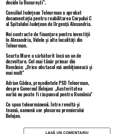
decide la București”.
Mare de a le fi primar”
, iar această nouă alegere vine ca
Consiliul Județean Teleorman a aprobat
o confirmare a unui parcurs început recent, dar vizibil.
documentația pentru reabilitarea Corpului C
Cu această ocazie,
noul președinte al tinerilor social
al Spitalului Județean de Urgență Alexandria.
democrați
a mai transmis că își propune
„
să aducă
Noi contracte de finanțare pentru investiții
plus valoare organizației”
și să unească tinerii
„în
în Alexandria, Videle și alte localități din
jurul unor proiecte serioase și al unei direcții
Teleorman.
comune
„, insistând pe ideea că „
împreună putem face
Scurtu Mare a sărbătorit încă un an de
din TSD Teleorman una dintre cele mai unite
dezvoltare. Cel mai tânăr primar din
organizații de tineret din țară”.
România: „Orice obstacol mă ambiționează și
mai mult”
Dincolo de discurs, alegerea lui
Ilie Lăzărescu
se leagă
Adrian Gâdea, președintele PSD Teleorman,
de ceea ce s-a întâmplat în ultimii doi ani în
Scurtu
despre Guvernul Bolojan: „Austeritatea
Mare
, o comună care, până nu demult, era invocată mai
oarbă nu poate fi răspunsul pentru România”
ales în registru ironic, pe fondul unor probleme
Ce spun teleormănenii. Între revoltă și
administrative și al unei lipse evidente de direcție. Venit
teamă, oamenii cer plecarea premierului
în funcție la doar 27 de ani, pe listele PSD, tânărul
Bolojan.
primar a mizat încă de la început pe ideea că vârsta nu
este un handicap administrativ, ci poate deveni un
avantaj atunci când este dublată de implicare și
LASĂ UN COMENTARIU