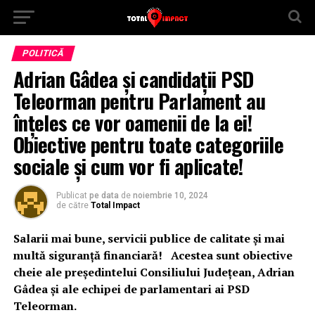
POLITICĂ
Adrian Gâdea și candidații PSD
Teleorman pentru Parlament au
înțeles ce vor oamenii de la ei!
Obiective pentru toate categoriile
sociale și cum vor fi aplicate!
Publicat
pe data
de
noiembrie 10, 2024
de către
Total Impact
Salarii mai bune, servicii publice de calitate și mai
multă siguranță financiară! Acestea sunt obiective
cheie ale președintelui Consiliului Județean, Adrian
Gâdea și ale echipei de parlamentari ai PSD
Teleorman.