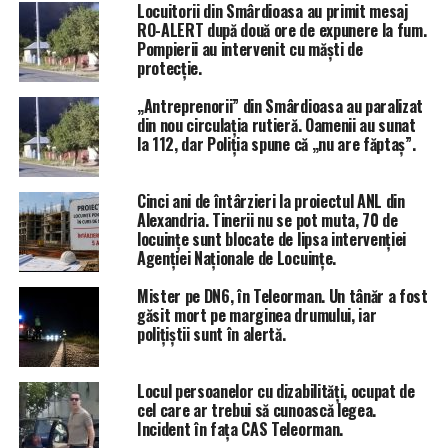
Locuitorii din Smârdioasa au primit mesaj
pensiile lor vor fi nesigure
,” declară
Adrian Gâdea.
RO-ALERT după două ore de expunere la fum.
Pompierii au intervenit cu măști de
Mai puține taxe pentru cei care trudesc din greu
protecție.
Un pas concret în sprijinul teleormănenilor, și în
„Antreprenorii” din Smârdioasa au paralizat
din nou circulația rutieră. Oamenii au sunat
general al tuturor românilor, este reducerea fiscalității
la 112, dar Poliția spune că „nu are făptaș”.
pe salariile mici și medii. O taxare a muncii mai mică
înseamnă mai mulți bani în buzunarele celor care
muncesc zi de zi.
Cinci ani de întârzieri la proiectul ANL din
Alexandria. Tinerii nu se pot muta, 70 de
„
Oamenii din județul nostru au nevoie de respect
locuințe sunt blocate de lipsa intervenției
pentru munca lor și de un venit corect pentru familia
Agenției Naționale de Locuințe.
lor. A reduce din povara taxelor înseamnă, de fapt, a
încuraja oamenii să rămână aici, să se dezvolte și să
Mister pe DN6, în Teleorman. Un tânăr a fost
găsit mort pe marginea drumului, iar
contribuie la o comunitate puternică,
” spune
Adrian
polițiștii sunt în alertă.
Gâdea
, subliniind importanța acestui sprijin pentru
fiecare familie.
Locul persoanelor cu dizabilități, ocupat de
cel care ar trebui să cunoască legea.
Locuri de muncă și stabilitate pentru viitor
Incident în fața CAS Teleorman.