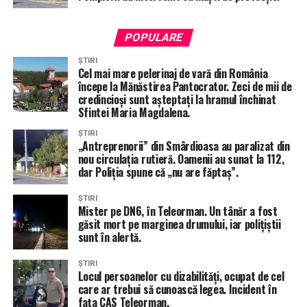
Comandat de Partidul Social Democrat-PSD Organizația
Teleorman – Executat de SC Exclusiv Press Brand S.R.L-
POPULARE
portal www.totalimpact.ro – CUI mandatar financiar
ȘTIRI
coordonator 11240017
Cel mai mare pelerinaj de vară din România
începe la Mănăstirea Pantocrator. Zeci de mii de
credincioși sunt așteptați la hramul închinat
Sfintei Maria Magdalena.
ÎNTÂMPLĂRI RECERENTE
ADRIAN GADEA
ALEGERI 2024
PARLAMENTARI PSD TELEORMAN
STIRI ALEXANDRIA
ȘTIRI
STIRI TELEORMAN
TOTAL IMPACT
„Antreprenorii” din Smârdioasa au paralizat din
nou circulația rutieră. Oamenii au sunat la 112,
URMĂTORUL ARTICOL
dar Poliția spune că „nu are făptaș”.
Ioana Panagoreț, candidată PSD Teleorman la Camera
Deputaților, despre rolul vital al femeii în afaceri: „Visez
ȘTIRI
la o Românie în care vocea femeilor din Teleorman să
Mister pe DN6, în Teleorman. Un tânăr a fost
aducă schimbarea pe care o merităm cu toții”
găsit mort pe marginea drumului, iar polițiștii
sunt în alertă.
NU RATA
Mădălin George Borș, specialistul în energie al PSD
ȘTIRI
Teleorman pentru Camera Deputatilor: „Teleorman va fi
Locul persoanelor cu dizabilități, ocupat de cel
viitorul centru al energiei ieftine în România”
care ar trebui să cunoască legea. Incident în
fața CAS Teleorman.