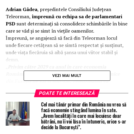
Adrian Gâdea
, președintele Consiliului Județean
Teleorman,
împreună cu echipa sa de parlamentari
PSD
sunt determinați să consolideze schimbările în bine
care se văd și se simt în viețile oamenilor.
Împreună, se angajează să facă din Teleorman locul
unde fiecare cetățean să se simtă respectat și susținut,
unde viața fiecăruia să aibă șansa unui viitor stabil și
demn.
„
Privim către 2029 ca anul în care economia
României va deveni una dintre cele mai puternice
VEZI MAI MULT
din Europa de Est și Sud-Est. Teleormanul va
contribui la acest parcurs, iar oamenii vor simți direct
POATE TE INTERESEAZĂ
aceste efecte: salarii mai bune, servicii publice de
calitate, și o siguranță financiară de care ne vom
Cel mai tânăr primar din România nu vrea să
bucura împreună, aici, acasă. Îmi doresc un
facă economie stingând lumina în sate.
„Avem localități în care mai locuiesc doar
Teleorman prosper, unde familiile nu mai duc grija
bătrâni, nu îi voi lăsa în întuneric, orice s-ar
zilei de mâine, unde tinerii găsesc locuri de muncă
decide la București”.
bune, și unde bunicii noștri trăiesc fără teamă că