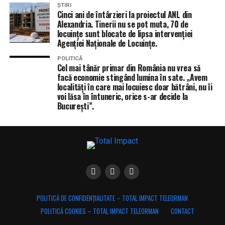
ȘTIRI
Cinci ani de întârzieri la proiectul ANL din
Alexandria. Tinerii nu se pot muta, 70 de
locuințe sunt blocate de lipsa intervenției
Agenției Naționale de Locuințe.
POLITICĂ
Cel mai tânăr primar din România nu vrea să
facă economie stingând lumina în sate. „Avem
localități în care mai locuiesc doar bătrâni, nu îi
voi lăsa în întuneric, orice s-ar decide la
București”.
POLITICĂ DE CONFIDENȚIALITATE – TOTAL IMPACT TELEORMAN
POLITICĂ COOKIES – TOTAL IMPACT TELEORMAN
CONTACT