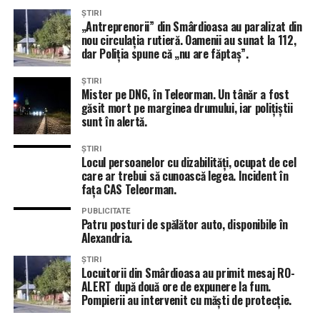
ȘTIRI
„Antreprenorii” din Smârdioasa au paralizat din
nou circulația rutieră. Oamenii au sunat la 112,
dar Poliția spune că „nu are făptaș”.
ȘTIRI
Mister pe DN6, în Teleorman. Un tânăr a fost
găsit mort pe marginea drumului, iar polițiștii
sunt în alertă.
ȘTIRI
Locul persoanelor cu dizabilități, ocupat de cel
care ar trebui să cunoască legea. Incident în
fața CAS Teleorman.
PUBLICITATE
Patru posturi de spălător auto, disponibile în
Alexandria.
ȘTIRI
Locuitorii din Smârdioasa au primit mesaj RO-
ALERT după două ore de expunere la fum.
Pompierii au intervenit cu măști de protecție.