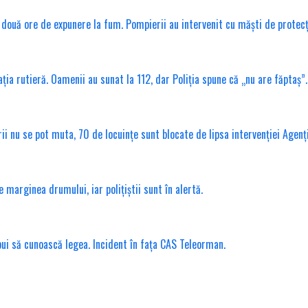
ouă ore de expunere la fum. Pompierii au intervenit cu măști de protecț
ția rutieră. Oamenii au sunat la 112, dar Poliția spune că „nu are făptaș”.
erii nu se pot muta, 70 de locuințe sunt blocate de lipsa intervenției Agenț
marginea drumului, iar polițiștii sunt în alertă.
ebui să cunoască legea. Incident în fața CAS Teleorman.