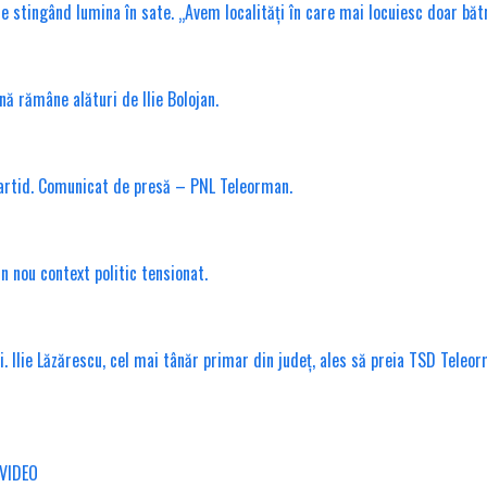
tingând lumina în sate. „Avem localități în care mai locuiesc doar bătrâni
nă rămâne alături de Ilie Bolojan.
partid. Comunicat de presă – PNL Teleorman.
n nou context politic tensionat.
. Ilie Lăzărescu, cel mai tânăr primar din județ, ales să preia TSD Teleo
/VIDEO