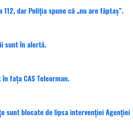
 112, dar Poliția spune că „nu are făptaș”.
i sunt în alertă.
t în fața CAS Teleorman.
țe sunt blocate de lipsa intervenției Agenției