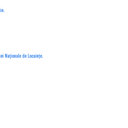
ie.
iei Naționale de Locuințe.