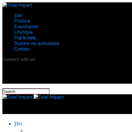
Știri
Politică
Evenimente
LifeStyle
Publicitate
Susține-ne activitatea
Contact
Connect with us
Total Impact
Știri