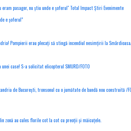
nde e șoferul”
ndria! Pompierii erau plecați să stingă incendiul nesimțirii la Smârdioas
ea unei case! S-a solicitat elicopterul SMURD/FOTO
xandria de București, tronsonul cu o jumătate de bandă nou construită /
 zonă au cules florile cot la cot cu preoții și măicuțele.