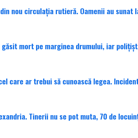
in nou circulația rutieră. Oamenii au sunat la
găsit mort pe marginea drumului, iar polițiști
 cel care ar trebui să cunoască legea. Inciden
lexandria. Tinerii nu se pot muta, 70 de locuin