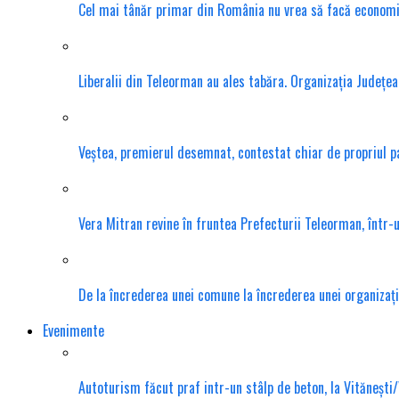
Cel mai tânăr primar din România nu vrea să facă economie s
Liberalii din Teleorman au ales tabăra. Organizația Județea
Veștea, premierul desemnat, contestat chiar de propriul 
Vera Mitran revine în fruntea Prefecturii Teleorman, într-u
De la încrederea unei comune la încrederea unei organizații
Evenimente
Autoturism făcut praf intr-un stâlp de beton, la Vitănești