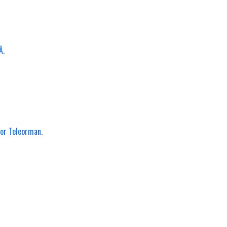
Ă.
lor Teleorman.