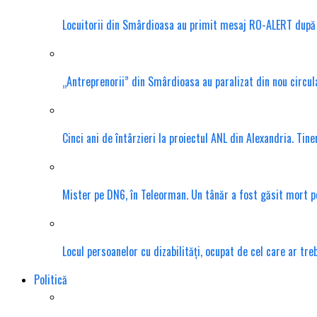
Locuitorii din Smârdioasa au primit mesaj RO-ALERT după d
„Antreprenorii” din Smârdioasa au paralizat din nou circula
Cinci ani de întârzieri la proiectul ANL din Alexandria. Tin
Mister pe DN6, în Teleorman. Un tânăr a fost găsit mort pe 
Locul persoanelor cu dizabilități, ocupat de cel care ar tr
Politică