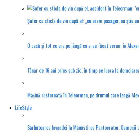
Șofer cu sticla de vin după el: „eu eram pasager, nu știu u
O casă și tot ce era pe lângă ea s-au făcut scrum în Alexa
Tânăr de 16 ani prins sub zid, în timp ce lucra la demolar
Mașină răsturnată în Teleorman, pe drumul care leagă Ale
LifeStyle
Sărbătoarea lavandei la Mănăstirea Pantocrator. Oamenii din