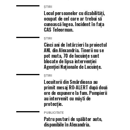
ȘTIRI
Locul persoanelor cu dizabilități,
ocupat de cel care ar trebui să
cunoască legea. Incident în fața
CAS Teleorman.
ȘTIRI
Cinci ani de întârzieri la proiectul
ANL din Alexandria. Tinerii nu se
pot muta, 70 de locuințe sunt
blocate de lipsa intervenției
Agenției Naționale de Locuințe.
ȘTIRI
Locuitorii din Smârdioasa au
primit mesaj RO-ALERT după două
ore de expunere la fum. Pompierii
au intervenit cu măști de
protecție.
PUBLICITATE
Patru posturi de spălător auto,
disponibile în Alexandria.