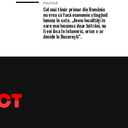
POLITICĂ
Cel mai tânăr primar din România
nu vrea să facă economie stingând
lumina în sate. „Avem localități în
care mai locuiesc doar bătrâni, nu
îi voi lăsa în întuneric, orice s-ar
decide la București”.