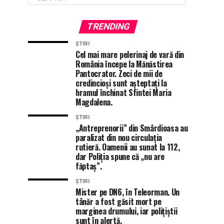
TRENDING
ȘTIRI
Cel mai mare pelerinaj de vară din
România începe la Mănăstirea
Pantocrator. Zeci de mii de
credincioși sunt așteptați la
hramul închinat Sfintei Maria
Magdalena.
ȘTIRI
„Antreprenorii” din Smârdioasa au
paralizat din nou circulația
rutieră. Oamenii au sunat la 112,
dar Poliția spune că „nu are
făptaș”.
ȘTIRI
Mister pe DN6, în Teleorman. Un
tânăr a fost găsit mort pe
marginea drumului, iar polițiștii
sunt în alertă.