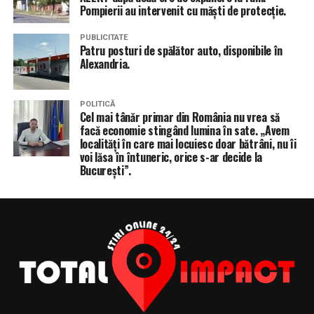
Pompierii au intervenit cu măști de protecție.
PUBLICITATE
Patru posturi de spălător auto, disponibile în
Alexandria.
POLITICĂ
Cel mai tânăr primar din România nu vrea să
facă economie stingând lumina în sate. „Avem
localități în care mai locuiesc doar bătrâni, nu îi
voi lăsa în întuneric, orice s-ar decide la
București”.