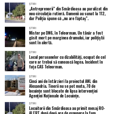
ȘTIRI
„Antreprenorii” din Smârdioasa au paralizat din
nou circulația rutieră. Oamenii au sunat la 112,
dar Poliția spune că „nu are făptaș”.
ȘTIRI
Mister pe DN6, în Teleorman. Un tânăr a fost
găsit mort pe marginea drumului, iar polițiștii
sunt în alertă.
ȘTIRI
Locul persoanelor cu dizabilități, ocupat de cel
care ar trebui să cunoască legea. Incident în
fața CAS Teleorman.
ȘTIRI
Cinci ani de întârzieri la proiectul ANL din
Alexandria. Tinerii nu se pot muta, 70 de
locuințe sunt blocate de lipsa intervenției
Agenției Naționale de Locuințe.
ȘTIRI
Locuitorii din Smârdioasa au primit mesaj RO-
ALERT după două ore de expunere la fum.