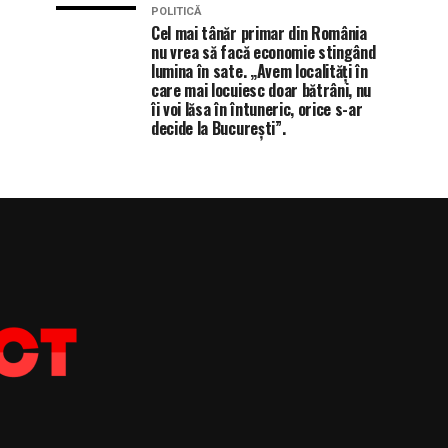
POLITICĂ
Cel mai tânăr primar din România
nu vrea să facă economie stingând
lumina în sate. „Avem localități în
care mai locuiesc doar bătrâni, nu
îi voi lăsa în întuneric, orice s-ar
decide la București”.