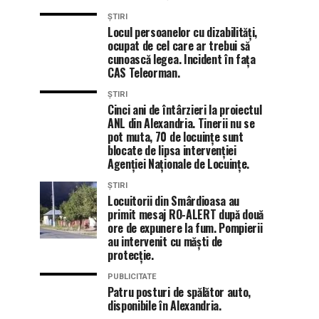
ȘTIRI
Locul persoanelor cu dizabilități,
ocupat de cel care ar trebui să
cunoască legea. Incident în fața
CAS Teleorman.
ȘTIRI
Cinci ani de întârzieri la proiectul
ANL din Alexandria. Tinerii nu se
pot muta, 70 de locuințe sunt
blocate de lipsa intervenției
Agenției Naționale de Locuințe.
ȘTIRI
Locuitorii din Smârdioasa au
primit mesaj RO-ALERT după două
ore de expunere la fum. Pompierii
au intervenit cu măști de
protecție.
PUBLICITATE
Patru posturi de spălător auto,
disponibile în Alexandria.