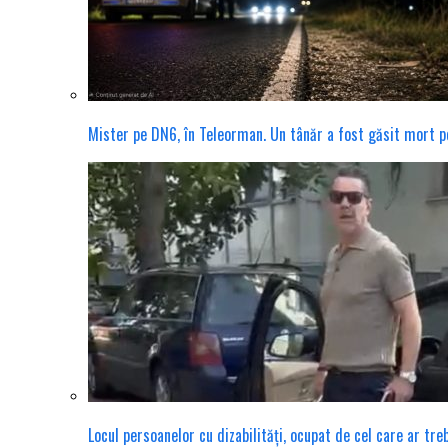
Mister pe DN6, în Teleorman. Un tânăr a fost găsit mort pe 
Locul persoanelor cu dizabilități, ocupat de cel care ar tr