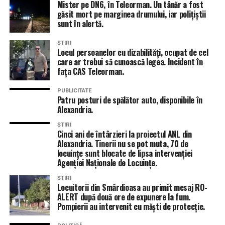
Mister pe DN6, în Teleorman. Un tânăr a fost
găsit mort pe marginea drumului, iar polițiștii
sunt în alertă.
ȘTIRI
Locul persoanelor cu dizabilități, ocupat de cel
care ar trebui să cunoască legea. Incident în
fața CAS Teleorman.
PUBLICITATE
Patru posturi de spălător auto, disponibile în
Alexandria.
ȘTIRI
Cinci ani de întârzieri la proiectul ANL din
Alexandria. Tinerii nu se pot muta, 70 de
locuințe sunt blocate de lipsa intervenției
Agenției Naționale de Locuințe.
ȘTIRI
Locuitorii din Smârdioasa au primit mesaj RO-
ALERT după două ore de expunere la fum.
Pompierii au intervenit cu măști de protecție.