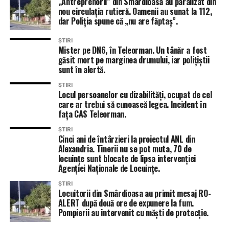
„Antreprenorii” din Smârdioasa au paralizat din
nou circulația rutieră. Oamenii au sunat la 112,
dar Poliția spune că „nu are făptaș”.
ȘTIRI
Mister pe DN6, în Teleorman. Un tânăr a fost
găsit mort pe marginea drumului, iar polițiștii
sunt în alertă.
ȘTIRI
Locul persoanelor cu dizabilități, ocupat de cel
care ar trebui să cunoască legea. Incident în
fața CAS Teleorman.
ȘTIRI
Cinci ani de întârzieri la proiectul ANL din
Alexandria. Tinerii nu se pot muta, 70 de
locuințe sunt blocate de lipsa intervenției
Agenției Naționale de Locuințe.
ȘTIRI
Locuitorii din Smârdioasa au primit mesaj RO-
ALERT după două ore de expunere la fum.
Pompierii au intervenit cu măști de protecție.