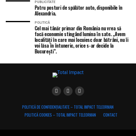
PUBLICITATE
Patru posturi de spălător auto, disponibile în
Alexandria.
POLITICĂ
Cel mai tânăr primar din România nu vrea să
facă economie stingând lumina în sate. „Avem
localități în care mai locuiesc doar bătrâni, nu îi
voi lăsa în întuneric, orice s-ar decide la
București”.
POLITICĂ DE CONFIDENȚIALITATE – TOTAL IMPACT TELEORMAN
POLITICĂ COOKIES – TOTAL IMPACT TELEORMAN
CONTACT