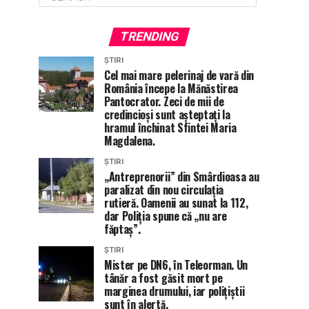
TRENDING
ȘTIRI
Cel mai mare pelerinaj de vară din
România începe la Mănăstirea
Pantocrator. Zeci de mii de
credincioși sunt așteptați la
hramul închinat Sfintei Maria
Magdalena.
ȘTIRI
„Antreprenorii” din Smârdioasa au
paralizat din nou circulația
rutieră. Oamenii au sunat la 112,
dar Poliția spune că „nu are
făptaș”.
ȘTIRI
Mister pe DN6, în Teleorman. Un
tânăr a fost găsit mort pe
marginea drumului, iar polițiștii
sunt în alertă.