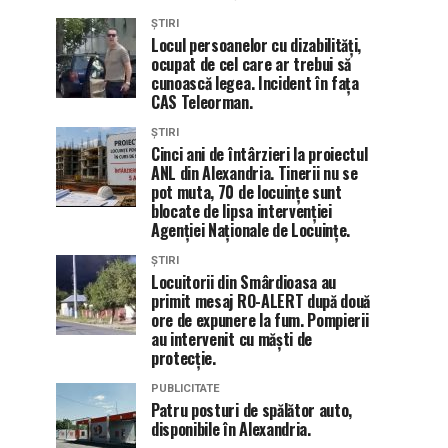
ȘTIRI
Locul persoanelor cu dizabilități,
ocupat de cel care ar trebui să
cunoască legea. Incident în fața
CAS Teleorman.
ȘTIRI
Cinci ani de întârzieri la proiectul
ANL din Alexandria. Tinerii nu se
pot muta, 70 de locuințe sunt
blocate de lipsa intervenției
Agenției Naționale de Locuințe.
ȘTIRI
Locuitorii din Smârdioasa au
primit mesaj RO-ALERT după două
ore de expunere la fum. Pompierii
au intervenit cu măști de
protecție.
PUBLICITATE
Patru posturi de spălător auto,
disponibile în Alexandria.