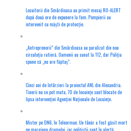
Locuitorii din Smârdioasa au primit mesaj RO-ALERT
după două ore de expunere la fum. Pompierii au
intervenit cu măști de protecție.
„Antreprenorii” din Smârdioasa au paralizat din nou
circulația rutieră. Oamenii au sunat la 112, dar Poliția
spune că „nu are făptaș”.
Cinci ani de întârzieri la proiectul ANL din Alexandria.
Tinerii nu se pot muta, 70 de locuințe sunt blocate de
lipsa intervenției Agenției Naționale de Locuințe.
Mister pe DN6, în Teleorman. Un tânăr a fost găsit mort
pe marginea drumului, iar polițiștii sunt în alertă.