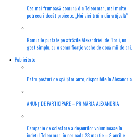
Cea mai frumoasă comună din Teleorman, mai multe
petreceri decât proiecte. „Noi aici trăim din vrăjeală”
Ramurile purtate pe străzile Alexandriei, de Florii, un
gest simplu, cu o semnificație veche de două mii de ani.
Publicitate
Patru posturi de spălător auto, disponibile în Alexandria.
ANUNȚ DE PARTICIPARE – PRIMĂRIA ALEXANDRIA
Campanie de colectare a deșeurilor voluminoase în
județul Teleorman, în perioada 23 martie – 8 aprilie