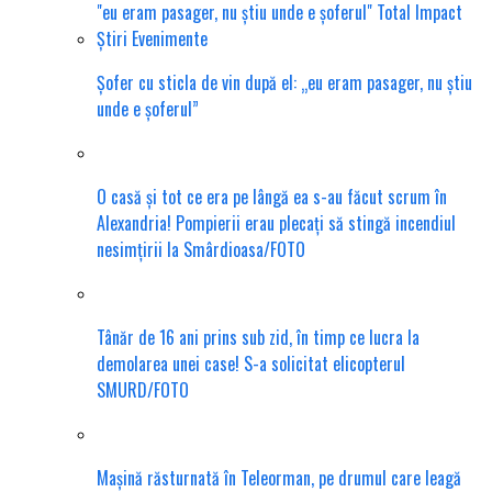
Șofer cu sticla de vin după el: „eu eram pasager, nu știu
unde e șoferul”
O casă și tot ce era pe lângă ea s-au făcut scrum în
Alexandria! Pompierii erau plecați să stingă incendiul
nesimțirii la Smârdioasa/FOTO
Tânăr de 16 ani prins sub zid, în timp ce lucra la
demolarea unei case! S-a solicitat elicopterul
SMURD/FOTO
Mașină răsturnată în Teleorman, pe drumul care leagă