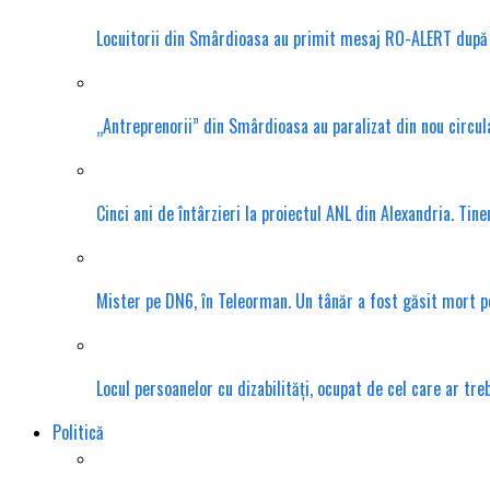
Locuitorii din Smârdioasa au primit mesaj RO-ALERT după d
„Antreprenorii” din Smârdioasa au paralizat din nou circula
Cinci ani de întârzieri la proiectul ANL din Alexandria. Tin
Mister pe DN6, în Teleorman. Un tânăr a fost găsit mort pe 
Locul persoanelor cu dizabilități, ocupat de cel care ar tr
Politică