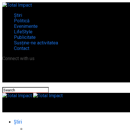
Știri
Politică
Evenimente
LifeStyle
Publicitate
Susține-ne activitatea
Contact
Connect with us
Total Impact
Știri