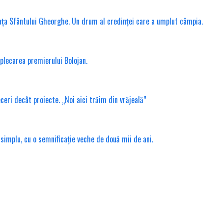
ața Sfântului Gheorghe. Un drum al credinței care a umplut câmpia.
 plecarea premierului Bolojan.
ri decât proiecte. „Noi aici trăim din vrăjeală”
 simplu, cu o semnificație veche de două mii de ani.