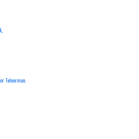
Ă.
lor Teleorman.