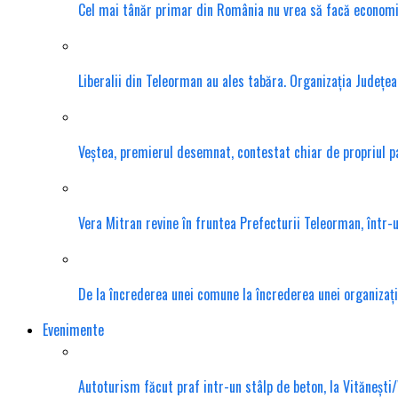
Cel mai tânăr primar din România nu vrea să facă economie s
Liberalii din Teleorman au ales tabăra. Organizația Județea
Veștea, premierul desemnat, contestat chiar de propriul 
Vera Mitran revine în fruntea Prefecturii Teleorman, într-u
De la încrederea unei comune la încrederea unei organizații
Evenimente
Autoturism făcut praf intr-un stâlp de beton, la Vitănești