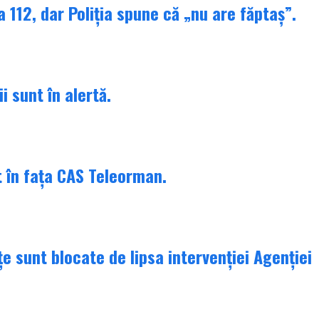
 112, dar Poliția spune că „nu are făptaș”.
i sunt în alertă.
t în fața CAS Teleorman.
țe sunt blocate de lipsa intervenției Agenției