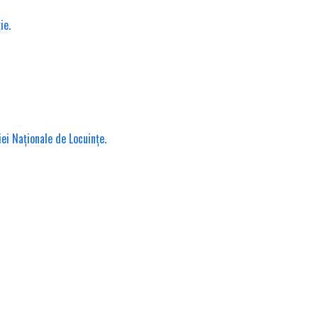
ie.
iei Naționale de Locuințe.