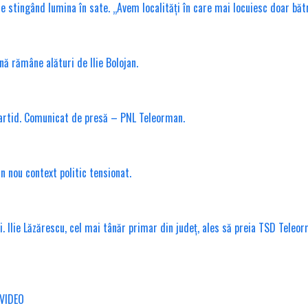
tingând lumina în sate. „Avem localități în care mai locuiesc doar bătrâni
nă rămâne alături de Ilie Bolojan.
partid. Comunicat de presă – PNL Teleorman.
n nou context politic tensionat.
. Ilie Lăzărescu, cel mai tânăr primar din județ, ales să preia TSD Teleo
/VIDEO