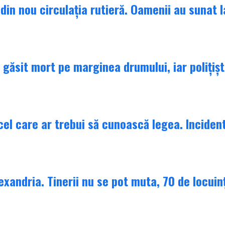
in nou circulația rutieră. Oamenii au sunat la
găsit mort pe marginea drumului, iar polițiști
 cel care ar trebui să cunoască legea. Inciden
lexandria. Tinerii nu se pot muta, 70 de locuin