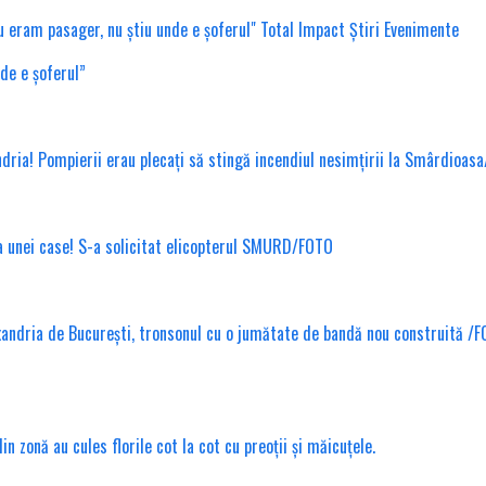
nde e șoferul”
ndria! Pompierii erau plecați să stingă incendiul nesimțirii la Smârdioas
ea unei case! S-a solicitat elicopterul SMURD/FOTO
xandria de București, tronsonul cu o jumătate de bandă nou construită /
 zonă au cules florile cot la cot cu preoții și măicuțele.