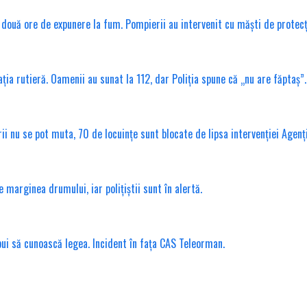
ouă ore de expunere la fum. Pompierii au intervenit cu măști de protecț
ția rutieră. Oamenii au sunat la 112, dar Poliția spune că „nu are făptaș”.
erii nu se pot muta, 70 de locuințe sunt blocate de lipsa intervenției Agenț
marginea drumului, iar polițiștii sunt în alertă.
ebui să cunoască legea. Incident în fața CAS Teleorman.