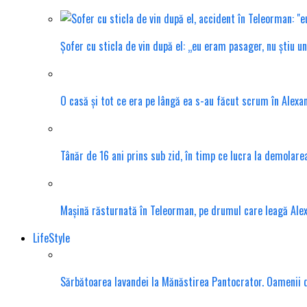
Șofer cu sticla de vin după el: „eu eram pasager, nu știu u
O casă și tot ce era pe lângă ea s-au făcut scrum în Alexa
Tânăr de 16 ani prins sub zid, în timp ce lucra la demolar
Mașină răsturnată în Teleorman, pe drumul care leagă Ale
LifeStyle
Sărbătoarea lavandei la Mănăstirea Pantocrator. Oamenii din