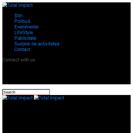
Știri
Politică
Evenimente
LifeStyle
Publicitate
Susține-ne activitatea
Contact
Connect with us
Total Impact
Femeile liberale din Teleorman și-au ales liderul! Iuliana Ivana,
primarul comunei Gălăteni, reconfirmată în funcție/VIDEO