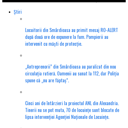
Știri
Locuitorii din Smârdioasa au primit mesaj RO-ALERT
după două ore de expunere la fum. Pompierii au
intervenit cu măști de protecție.
„Antreprenorii” din Smârdioasa au paralizat din nou
circulația rutieră. Oamenii au sunat la 112, dar Poliția
spune că „nu are făptaș”.
Cinci ani de întârzieri la proiectul ANL din Alexandria.
Tinerii nu se pot muta, 70 de locuințe sunt blocate de
lipsa intervenției Agenției Naționale de Locuințe.