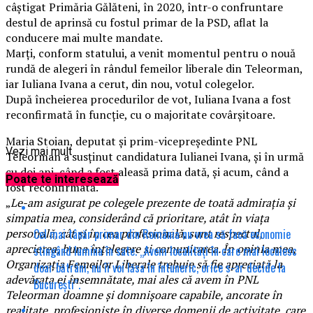
câștigat Primăria Gălăteni, în 2020, într-o confruntare
destul de aprinsă cu fostul primar de la PSD, aflat la
conducere mai multe mandate.
Marți, conform statului, a venit momentul pentru o nouă
rundă de alegeri în rândul femeilor liberale din Teleorman,
iar Iuliana Ivana a cerut, din nou, votul colegelor.
După încheierea procedurilor de vot, Iuliana Ivana a fost
reconfirmată în funcție, cu o majoritate covârșitoare.
Maria Stoian, deputat și prim-vicepreședinte PNL
Vezi mai mult
Teleorman a susținut candidatura Iulianei Ivana, și în urmă
cu doi ani, când a fost aleasă prima dată, și acum, când a
Poate te interesează
fost reconfirmată.
„
Le-am asigurat pe colegele prezente de toată admirația și
simpatia mea, considerând că prioritare, atât în viața
Cel mai tânăr primar din România nu vrea să facă economie
personală, cât și în cea profesională, sunt respectul,
aprecierea, buna înțelegere și comunicarea. În opinia mea,
stingând lumina în sate. „Avem localități în care mai locuiesc
Organizația Femeilor Liberale trebuie să fie apreciată la
doar bătrâni, nu îi voi lăsa în întuneric, orice s-ar decide la
adevărata ei însemnătate, mai ales că avem în PNL
București”.
Teleorman doamne și domnișoare capabile, ancorate în
realitate, profesioniste în diverse domenii de activitate, care