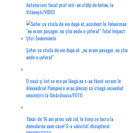
Autoturism făcut praf intr-un stâlp de beton, la
Vitănești/VIDEO
Șofer cu sticla de vin după el: „eu eram pasager, nu știu
unde e șoferul”
O casă și tot ce era pe lângă ea s-au făcut scrum în
Alexandria! Pompierii erau plecați să stingă incendiul
nesimțirii la Smârdioasa/FOTO
Tânăr de 16 ani prins sub zid, în timp ce lucra la
demolarea unei case! S-a solicitat elicopterul