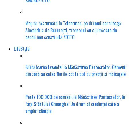
SMURD/FOTO
Mașină răsturnată în Teleorman, pe drumul care leagă
Alexandria de București, tronsonul cu o jumătate de
bandă nou construită /FOTO
LifeStyle
Sărbătoarea lavandei la Mănăstirea Pantocrator. Oamenii
din zonă au cules florile cot la cot cu preoții și măicuțele.
Peste 100.000 de oameni, la Mănăstirea Pantocrator, în
fața Sfântului Gheorghe. Un drum al credinței care a
umplut câmpia.