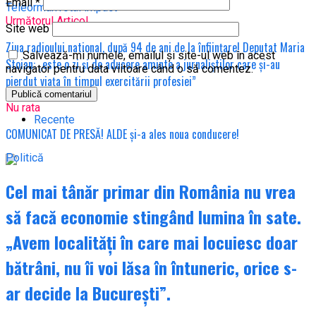
Email
*
Teleorman
Total impact
Următorul Articol
Site web
Ziua radioului national, după 94 de ani de la înființare! Deputat Maria
Salvează-mi numele, emailul și site-ul web în acest
Stoian: „este o zi şi de aducere aminte a jurnaliştilor care şi-au
navigator pentru data viitoare când o să comentez.
pierdut viaţa în timpul exercitării profesiei”
Nu rata
Recente
COMUNICAT DE PRESĂ! ALDE și-a ales noua conducere!
Politică
Cel mai tânăr primar din România nu vrea
să facă economie stingând lumina în sate.
„Avem localități în care mai locuiesc doar
bătrâni, nu îi voi lăsa în întuneric, orice s-
ar decide la București”.