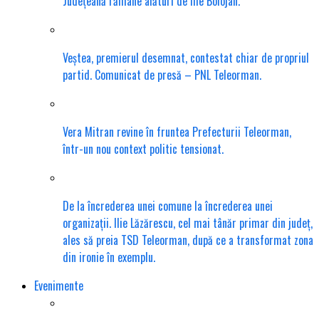
Județeană rămâne alături de Ilie Bolojan.
Veștea, premierul desemnat, contestat chiar de propriul
partid. Comunicat de presă – PNL Teleorman.
Vera Mitran revine în fruntea Prefecturii Teleorman,
într-un nou context politic tensionat.
De la încrederea unei comune la încrederea unei
organizații. Ilie Lăzărescu, cel mai tânăr primar din județ,
ales să preia TSD Teleorman, după ce a transformat zona
din ironie în exemplu.
Evenimente