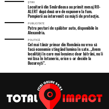
ȘTIRI
Locuitorii din Smârdioasa au primit mesaj RO-
ALERT după două ore de expunere la fum.
Pompierii au intervenit cu măști de protecție.
PUBLICITATE
Patru posturi de spălător auto, disponibile în
Alexandria.
POLITICĂ
Cel mai tânăr primar din România nu vrea să
facă economie stingând lumina în sate. „Avem
localități în care mai locuiesc doar bătrâni, nu îi
voi lăsa în întuneric, orice s-ar decide la
București”.