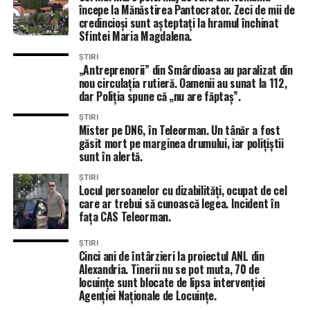
începe la Mănăstirea Pantocrator. Zeci de mii de
credincioși sunt așteptați la hramul închinat
Sfintei Maria Magdalena.
ȘTIRI
„Antreprenorii” din Smârdioasa au paralizat din
nou circulația rutieră. Oamenii au sunat la 112,
dar Poliția spune că „nu are făptaș”.
ȘTIRI
Mister pe DN6, în Teleorman. Un tânăr a fost
găsit mort pe marginea drumului, iar polițiștii
sunt în alertă.
ȘTIRI
Locul persoanelor cu dizabilități, ocupat de cel
care ar trebui să cunoască legea. Incident în
fața CAS Teleorman.
ȘTIRI
Cinci ani de întârzieri la proiectul ANL din
Alexandria. Tinerii nu se pot muta, 70 de
locuințe sunt blocate de lipsa intervenției
Agenției Naționale de Locuințe.