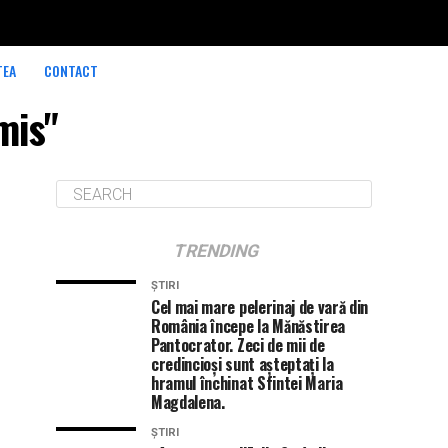
TEA
CONTACT
mis"
TRENDING
ȘTIRI
Cel mai mare pelerinaj de vară din
România începe la Mănăstirea
Pantocrator. Zeci de mii de
credincioși sunt așteptați la
hramul închinat Sfintei Maria
Magdalena.
ȘTIRI