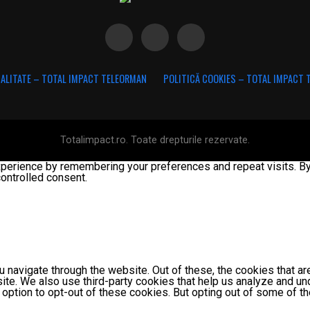
IALITATE – TOTAL IMPACT TELEORMAN
POLITICĂ COOKIES – TOTAL IMPACT
Totalimpact.ro. Toate drepturile rezervate.
erience by remembering your preferences and repeat visits. By c
ontrolled consent.
 navigate through the website. Out of these, the cookies that a
bsite. We also use third-party cookies that help us analyze and 
e option to opt-out of these cookies. But opting out of some of 