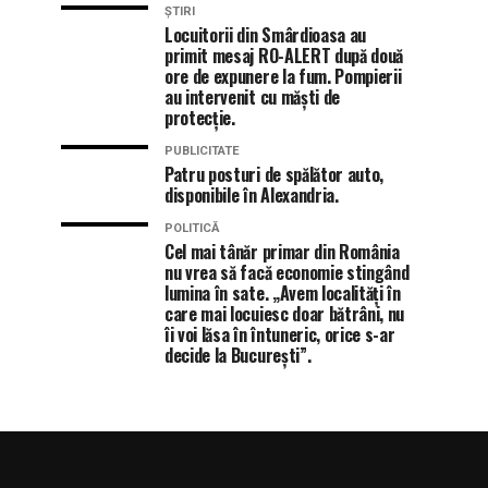
ȘTIRI
Locuitorii din Smârdioasa au
primit mesaj RO-ALERT după două
ore de expunere la fum. Pompierii
au intervenit cu măști de
protecție.
PUBLICITATE
Patru posturi de spălător auto,
disponibile în Alexandria.
POLITICĂ
Cel mai tânăr primar din România
nu vrea să facă economie stingând
lumina în sate. „Avem localități în
care mai locuiesc doar bătrâni, nu
îi voi lăsa în întuneric, orice s-ar
decide la București”.