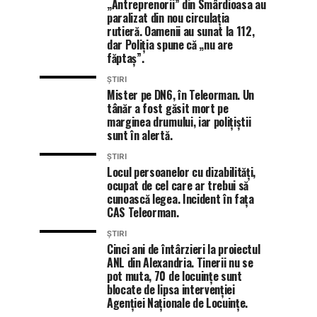
„Antreprenorii” din Smârdioasa au
paralizat din nou circulația
rutieră. Oamenii au sunat la 112,
dar Poliția spune că „nu are
făptaș”.
ȘTIRI
Mister pe DN6, în Teleorman. Un
tânăr a fost găsit mort pe
marginea drumului, iar polițiștii
sunt în alertă.
ȘTIRI
Locul persoanelor cu dizabilități,
ocupat de cel care ar trebui să
cunoască legea. Incident în fața
CAS Teleorman.
ȘTIRI
Cinci ani de întârzieri la proiectul
ANL din Alexandria. Tinerii nu se
pot muta, 70 de locuințe sunt
blocate de lipsa intervenției
Agenției Naționale de Locuințe.