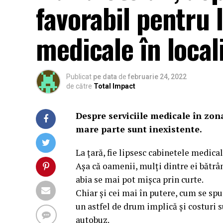
favorabil pentru 
medicale în locali
Publicat
pe data
de
februarie 24, 2022
de către
Total Impact
Despre serviciile medicale în zon
mare parte sunt inexistente.
La țară, fie lipsesc cabinetele medical
Așa că oamenii, mulți dintre ei bătrân
abia se mai pot mișca prin curte.
Chiar și cei mai în putere, cum se spu
un astfel de drum implică și costuri s
autobuz.