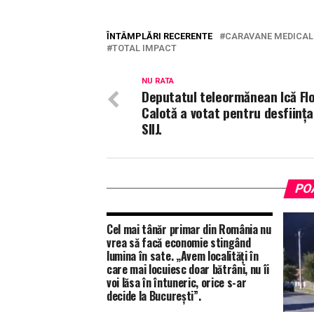
ÎNTÂMPLĂRI RECERENTE
CARAVANE MEDICAL
TOTAL IMPACT
NU RATA
Deputatul teleormănean Ică Flo
Calotă a votat pentru desființ
SIIJ.
PO
Cel mai tânăr primar din România nu
vrea să facă economie stingând
lumina în sate. „Avem localități în
care mai locuiesc doar bătrâni, nu îi
voi lăsa în întuneric, orice s-ar
decide la București”.