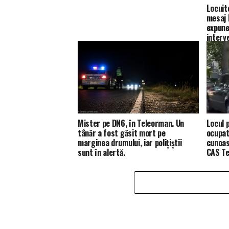
Locuit
mesaj 
expune
interv
Mister pe DN6, în Teleorman. Un
Locul p
tânăr a fost găsit mort pe
ocupat
marginea drumului, iar polițiștii
cunoas
sunt în alertă.
CAS Te