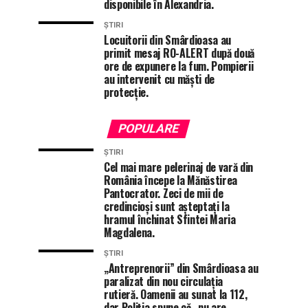
disponibile în Alexandria.
ȘTIRI
Locuitorii din Smârdioasa au
primit mesaj RO-ALERT după două
ore de expunere la fum. Pompierii
au intervenit cu măști de
protecție.
POPULARE
ȘTIRI
Cel mai mare pelerinaj de vară din
România începe la Mănăstirea
Pantocrator. Zeci de mii de
credincioși sunt așteptați la
hramul închinat Sfintei Maria
Magdalena.
ȘTIRI
„Antreprenorii” din Smârdioasa au
paralizat din nou circulația
rutieră. Oamenii au sunat la 112,
dar Poliția spune că „nu are