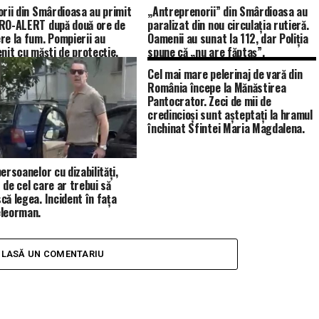
orii din Smârdioasa au primit
„Antreprenorii” din Smârdioasa au
RO-ALERT după două ore de
paralizat din nou circulația rutieră.
re la fum. Pompierii au
Oamenii au sunat la 112, dar Poliția
enit cu măști de protecție.
spune că „nu are făptaș”.
Cel mai mare pelerinaj de vară din
România începe la Mănăstirea
Pantocrator. Zeci de mii de
credincioși sunt așteptați la hramul
închinat Sfintei Maria Magdalena.
ersoanelor cu dizabilități,
 de cel care ar trebui să
că legea. Incident în fața
leorman.
LASĂ UN COMENTARIU