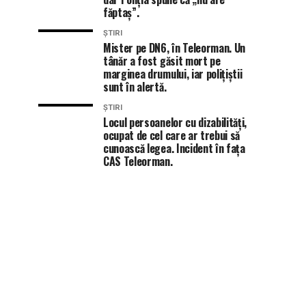
făptaș”.
ȘTIRI
Mister pe DN6, în Teleorman. Un
tânăr a fost găsit mort pe
marginea drumului, iar polițiștii
sunt în alertă.
ȘTIRI
Locul persoanelor cu dizabilități,
ocupat de cel care ar trebui să
cunoască legea. Incident în fața
CAS Teleorman.