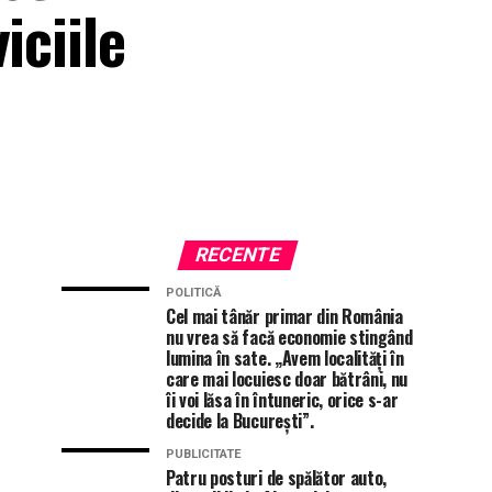
iciile
RECENTE
POLITICĂ
Cel mai tânăr primar din România
nu vrea să facă economie stingând
lumina în sate. „Avem localități în
care mai locuiesc doar bătrâni, nu
îi voi lăsa în întuneric, orice s-ar
decide la București”.
PUBLICITATE
Patru posturi de spălător auto,