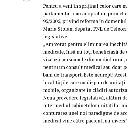
Pentru a veni în sprijinul celor care nu
parlamentarii au adoptat un proiect 
95/2006, privind reforma în domeniul 
Maria Stoian, deputat PNL de Teleorm
legislative.
„Am votat pentru eliminarea inechități
medicale, însă nu toți beneficiază de
vizează persoanele din mediul rural, 
pentru un consult medical sau doar pen
bani de transport. Este nedrept! Acest
localitățile care nu dispun de unităț
mobile, organizate în clădiri autoriz
Noua prevedere legislativă, alături d
intermediul cabinetelor unităților me
conturarea unei noi paradigme de acor
medical vine către pacient, nu invers”