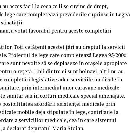
 au acces facil la ceea ce li se cuvine de drept,
de lege care completează prevederile cuprinse în Legea
sănătății.
an, a votat favorabil pentru aceste completări
lor. Toți cetățenii acestei țări au dreptul la servicii
 ele. Proiectul de lege care completează Legea 95/2006
care sunt nevoite să se deplaseze în orașele apropiate
tru o rețetă. Unii dintre ei sunt bolnavi, alții nu au
e completări legislative aduc serviciile medicale în
i sanitare, prin intermediul unor caravane medicale
ate sanitar sau în corturi medicale special amenajate.
e posibilitatea acordării asistenței medicale prin
dicale mobile deja stipulate în lege, contribuie la
dare a serviciilor medicale, cea în care sistemul
, a declarat deputatul Maria Stoian.