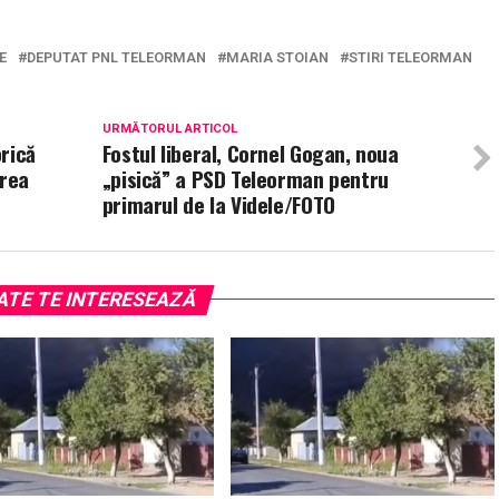
E
DEPUTAT PNL TELEORMAN
MARIA STOIAN
STIRI TELEORMAN
URMĂTORUL ARTICOL
rică
Fostul liberal, Cornel Gogan, noua
area
„pisică” a PSD Teleorman pentru
primarul de la Videle/FOTO
ATE TE INTERESEAZĂ